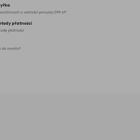
yłka
pocztowych o wartości powyżej 599 zł*
etody płatności
odę płatności
 do zwrotu*