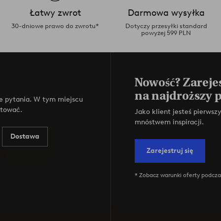
Łatwy zwrot
Darmowa wysyłka
30-dniowe prawo do zwrotu*
Dotyczy przesyłki standard
powyżej 599 PLN
Nowość? Zarejes
na najdroższy 
e pytania. W tym miejscu
ktować.
Jako klient jesteś pierws
mnóstwem inspiracji.
Dostawa
Zarejestruj się
* Zobacz warunki oferty podczas