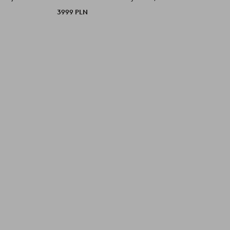
c
3999 PLN
4