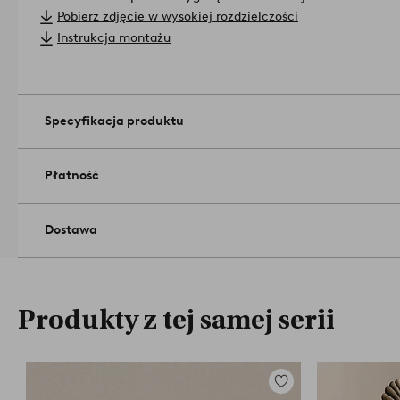
Materiał: Wiąz i papierowy sznurek.
Pobierz zdjęcie w wysokiej rozdzielczości
Wymiary produktu: Wysokość 74 cm, szerokość 63 cm, głębok
Instrukcja montażu
szerokość siedziska 44 cm, głębokość siedziska 43 cm. Szerok
krawędzi z nogami 48 cm.
Konserwacja: Przecierać lekko zwilżoną szmatką.
Maksymalne obciążenie 100 kg. (Nie stawać i nie skakać po kr
Specyfikacja produktu
Wskazówki/rady: Nie wszystkie krzesła wokół stołu muszą by
wygodna i ma swój urok, gdy wokół stołu zgromadzą się gości
Płatność
Dostawa
Produkty z tej samej serii
Dodaj