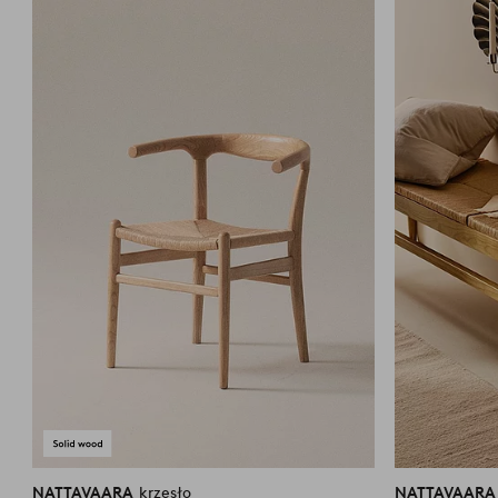
do
ulubionych
NATTAVAARA
krzesło
NATTAVAAR