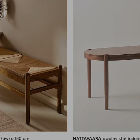
do
ulubionych
A
ławka 180 cm
NATTAVAARA
owalny stół jadal