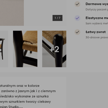
Darmowa wys
Dotyczy paczek 
Elastyczne m
1
/
7
Sam wybierz met
Łatwy zwrot
30-dniowe prawo
+2
aturalnym oraz w kolorze
 zarówno z jasnym jak i z ciemnym
 Siedzisko wykonane ze sznurka
rowym sznurkiem tworzy ciekawy
esign Studio.