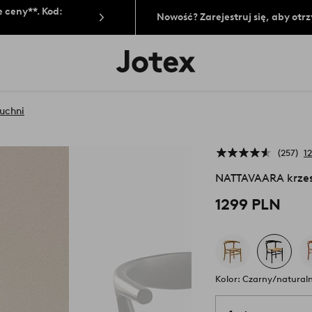
 ceny**. Kod:
Nowość? Zarejestruj się, aby ot
Logo
Jotex
-
przejdź
na
kuchni
pierwszą
stronę
257
12
NATTAVAARA krze
1299 PLN
Kolor: Czarny/naturaln