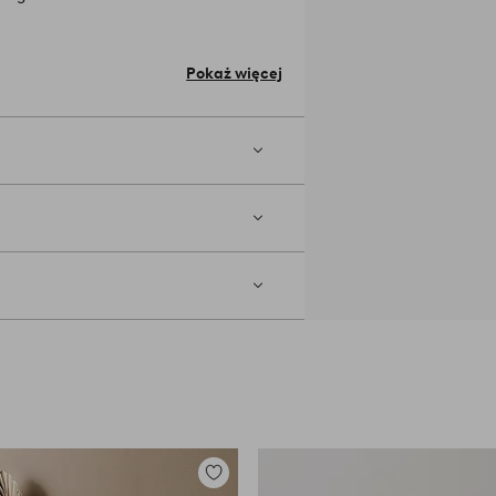
ość 46 cm, wysokość siedziska 45 cm,
ość siedziska wzdłuż przedniej
Pokaż więcej
ześle.)
ć identyczne. Różnorodność jest
e.
Numer artykułu: 1033482-03-0
Dodaj