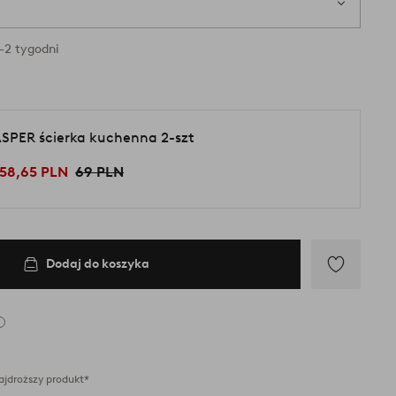
-2 tygodni
SPER ścierka kuchenna 2-szt
58,65 PLN
69 PLN
Dodaj do koszyka
Dodaj
do
ulubionych
ajdroższy produkt*