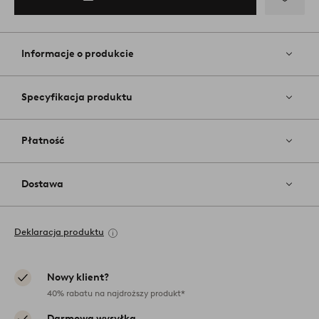
Dodaj
do
ulubiony
Informacje o produkcie
Specyfikacja produktu
Płatność
Dostawa
Deklaracja produktu
Nowy klient?
40% rabatu na najdroższy produkt*
Darmowa wysyłka