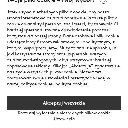
Twoje pliki cookie – Twój wybór!
Nasze usługi
Jotex używa niezbędnych plików cookie, aby nasza
strona internetowa działała poprawnie, a także plików
Warunki
cookie do analizy i personalizacji treści, by zapewnić Ci
bardziej spersonalizowane doświadczenie podczas
korzystania z naszej strony. Dane osobowe i pliki cookie
udostępniamy firmom reklamowym i analitycznym, z
Bezpieczne płatności - zapłać teraz lub podziel się
którymi współpracujemy. Służy to analizie sposobu, w
jaki korzystasz ze strony oraz wspieraniu naszych
Chcesz dowiedzieć się więcej o
naszych opcjach płatności
?
działań marketingowych, abyś otrzymywał bardziej
dopasowane reklamy. Klikając „Akceptuję”, zgadzasz się
na użycie wszystkich plików cookie. Możesz też
dostosować swoje ustawienia i przeczytać więcej w
naszej polityce cookies.
polityce cookies
.
Polska - Wybierz kraj
Akceptuj wszystkie
Instagram
Facebook
Korzystaj wyłącznie z niezbędnych plików cookie
Ustawienia