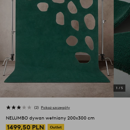
1
/
5
2
Pokaż szczegóły
NELUMBO dywan wełniany 200x300 cm
1499,50 PLN
Outlet