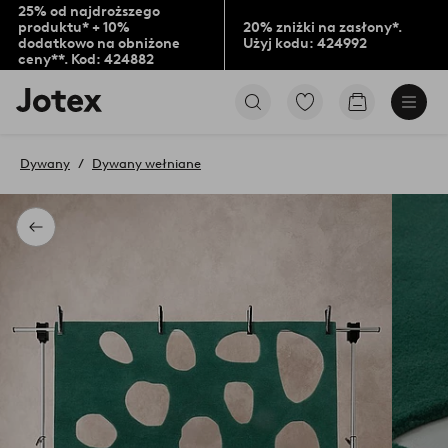
25% od najdroższego
produktu* + 10%
20% zniżki na zasłony*.
dodatkowo na obniżone
Użyj kodu: 424992
ceny**. Kod: 424882
Logo
Przejdź
Przejdź
Jotex
do
do
-
ulubionych
koszyka
przejdź
oznaczonych
Dywany
Dywany wełniane
na
produktów
pierwszą
stronę
Powrót