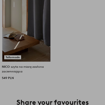
ulubionych
Tailormade
NICO
szyta na miarę zasłona
zaciemniająca
549 PLN
Share your favourites