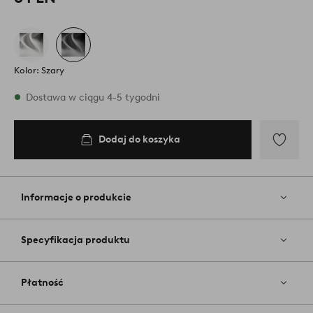
Kolor: Szary
W magazynie
Dostawa w ciągu 4-5 tygodni
Dodaj do koszyka
Dodaj
do
koszyka
Dodaj
do
ulubiony
Informacje o produkcie
Specyfikacja produktu
Płatność