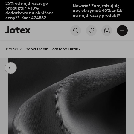
25% od najdroższego
Nowość? Zarejestruj się,
produktu* + 10%
aby otrzymać 40% zniżki
dodatkowo na obniżone
na najdroższy produkt*
ceny**. Kod: 424882
Logo
Przejdź
Przejdź
Jotex
do
do
-
ulubionych
koszyka
przejdź
oznaczonych
Próbki
Próbki tkanin - Zasłony i firanki
na
produktów
pierwszą
stronę
Powrót