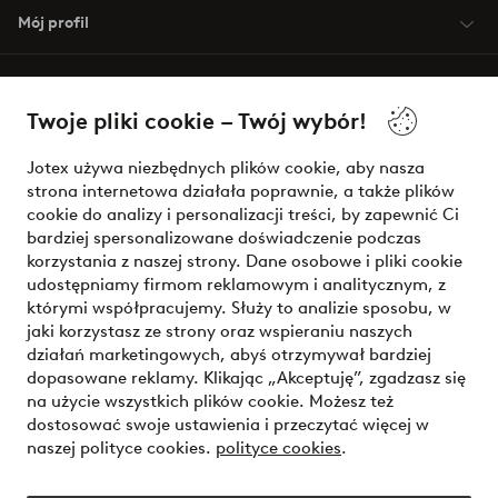
Mój profil
O Jotex
Twoje pliki cookie – Twój wybór!
Nasze usługi
Jotex używa niezbędnych plików cookie, aby nasza
strona internetowa działała poprawnie, a także plików
Warunki
cookie do analizy i personalizacji treści, by zapewnić Ci
bardziej spersonalizowane doświadczenie podczas
korzystania z naszej strony. Dane osobowe i pliki cookie
udostępniamy firmom reklamowym i analitycznym, z
Bezpieczne płatności - zapłać teraz lub podziel się
którymi współpracujemy. Służy to analizie sposobu, w
jaki korzystasz ze strony oraz wspieraniu naszych
Chcesz dowiedzieć się więcej o
naszych opcjach płatności
?
działań marketingowych, abyś otrzymywał bardziej
dopasowane reklamy. Klikając „Akceptuję”, zgadzasz się
na użycie wszystkich plików cookie. Możesz też
dostosować swoje ustawienia i przeczytać więcej w
naszej polityce cookies.
polityce cookies
.
Polska - Wybierz kraj