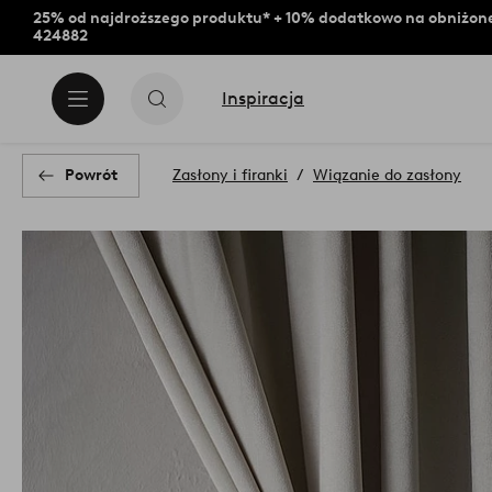
25% od najdroższego produktu* + 10% dodatkowo na obniżone
424882
Inspiracja
Powrót
Zasłony i firanki
Wiązanie do zasłony