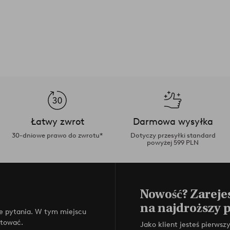
Łatwy zwrot
Darmowa wysyłka
30-dniowe prawo do zwrotu*
Dotyczy przesyłki standard
powyżej 599 PLN
Nowość? Zarejes
na najdroższy 
e pytania. W tym miejscu
ktować.
Jako klient jesteś pierws