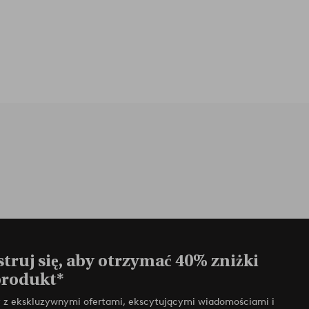
truj się, aby otrzymać 40% zniżki
produkt*
zy z ekskluzywnymi ofertami, ekscytującymi wiadomościami i