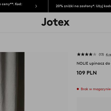
 ceny**. Kod:
20% zniżki na zasłony*. Użyj kod
Logo
Jotex
-
przejdź
na
pierwszą
stronę
13
4 r
NOLIE upinacz do 
109 PLN
Brak w magazynie