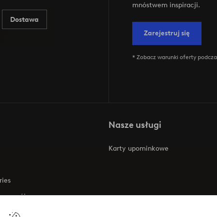
mnóstwem inspiracji.
Dostawa
Zarejestruj się
* Zobacz warunki oferty podczas
Nasze usługi
Karty upominkowe
ries
 rozwój
 o dostępności