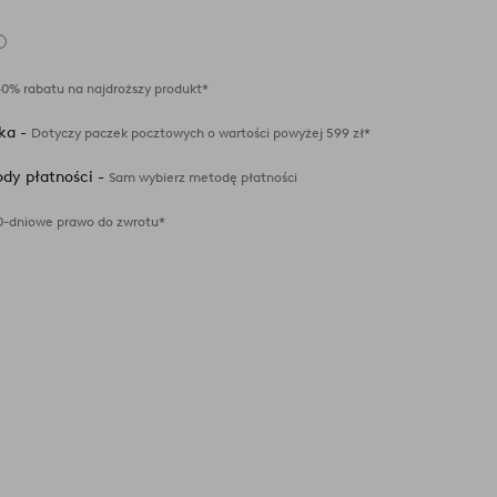
Dodaj
do
ulubionych
40% rabatu na najdroższy produkt*
ka -
Dotyczy paczek pocztowych o wartości powyżej 599 zł*
dy płatności -
Sam wybierz metodę płatności
0-dniowe prawo do zwrotu*