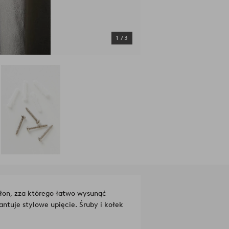
1
/
3
słon, zza którego łatwo wysunąć
ntuje stylowe upięcie. Śruby i kołek