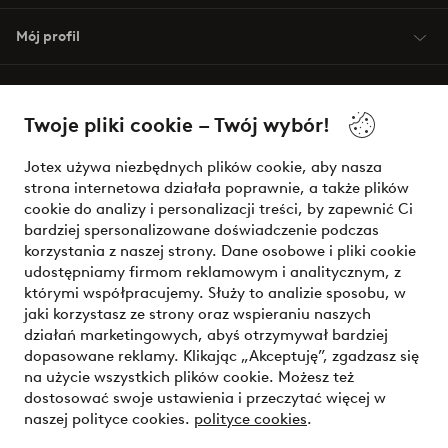
Mój profil
O Jotex
Twoje pliki cookie – Twój wybór!
Nasze usługi
Jotex używa niezbędnych plików cookie, aby nasza
strona internetowa działała poprawnie, a także plików
Warunki
cookie do analizy i personalizacji treści, by zapewnić Ci
bardziej spersonalizowane doświadczenie podczas
korzystania z naszej strony. Dane osobowe i pliki cookie
udostępniamy firmom reklamowym i analitycznym, z
Bezpieczne płatności - zapłać teraz lub podziel się
którymi współpracujemy. Służy to analizie sposobu, w
jaki korzystasz ze strony oraz wspieraniu naszych
Chcesz dowiedzieć się więcej o
naszych opcjach płatności
?
działań marketingowych, abyś otrzymywał bardziej
dopasowane reklamy. Klikając „Akceptuję”, zgadzasz się
na użycie wszystkich plików cookie. Możesz też
dostosować swoje ustawienia i przeczytać więcej w
naszej polityce cookies.
polityce cookies
.
Polska - Wybierz kraj