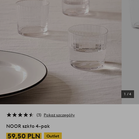
1
/
4
3
Pokaż szczegóły
NOOR szkło 4-pak
59,50 PLN
Outlet