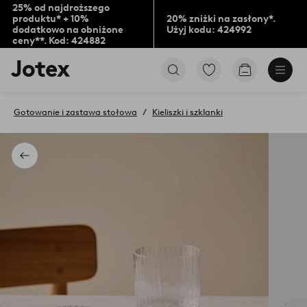
25% od najdroższego
produktu* + 10%
20% zniżki na zasłony*.
dodatkowo na obniżone
Użyj kodu: 424992
ceny**. Kod: 424882
Logo
Przejdź
Przejdź
Jotex
do
do
-
ulubionych
koszyka
przejdź
oznaczonych
Gotowanie i zastawa stołowa
Kieliszki i szklanki
na
produktów
pierwszą
stronę
Powrót