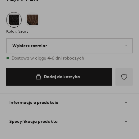
Kolor: Szary
Wybierz rozmiar
{variants} rozmiary są dostępne w magazynie
Dostawa w ciągu 4-6 dni roboczych
40X60
Dodaj do koszyka
Dodaj
do
koszyka
Dodaj
do
ulubiony
Informacje o produkcie
Specyfikacja produktu