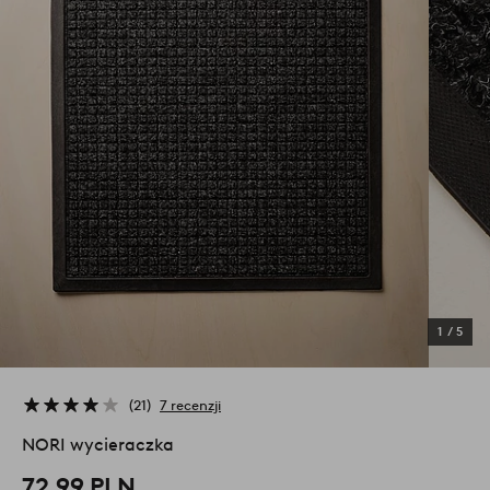
1
/
5
21
7 recenzji
NORI wycieraczka
72,99 PLN