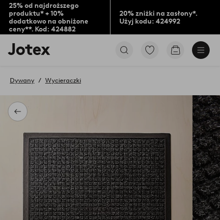
25% od najdroższego
produktu* + 10%
20% zniżki na zasłony*.
dodatkowo na obniżone
Użyj kodu: 424992
ceny**. Kod: 424882
Logo
Przejdź
Przejdź
Jotex
do
do
-
ulubionych
koszyka
przejdź
oznaczonych
Dywany
Wycieraczki
na
produktów
pierwszą
stronę
Powrót