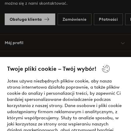
można się z nami skontaktować.
Obsługa klienta
Zamówienie
Płatności
Mój profil
O Jotex
Twoje pliki cookie – Twój wybór!
Nasze usługi
Jotex używa niezbędnych plików cookie, aby nasza
strona internetowa działała poprawnie, a także plików
Warunki
cookie do analizy i personalizacji treści, by zapewnić Ci
bardziej spersonalizowane doświadczenie podczas
korzystania z naszej strony. Dane osobowe i pliki cookie
udostępniamy firmom reklamowym i analitycznym, z
Bezpieczne płatności - zapłać teraz lub podziel się
którymi współpracujemy. Służy to analizie sposobu, w
jaki korzystasz ze strony oraz wspieraniu naszych
Chcesz dowiedzieć się więcej o
naszych opcjach płatności
?
działań marketingowych, abyś otrzymywał bardziej