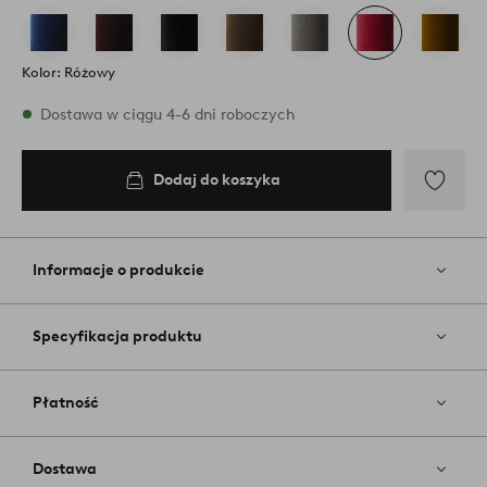
Kolor: Różowy
W magazynie
Dostawa w ciągu 4-6 dni roboczych
Dodaj do koszyka
Dodaj
do
koszyka
Dodaj
do
ulubiony
Informacje o produkcie
Specyfikacja produktu
Płatność
Dostawa