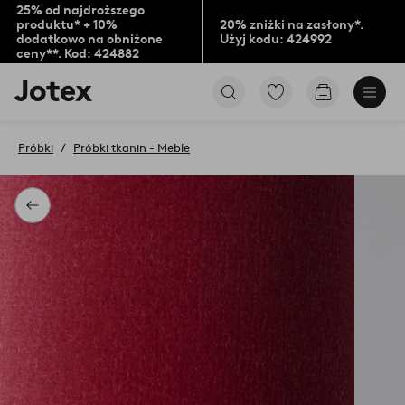
25% od najdroższego
produktu* + 10%
20% zniżki na zasłony*.
dodatkowo na obniżone
Użyj kodu: 424992
ceny**. Kod: 424882
Logo
Przejdź
Przejdź
Jotex
do
do
-
ulubionych
koszyka
przejdź
oznaczonych
Próbki
Próbki tkanin - Meble
na
produktów
pierwszą
stronę
Powrót