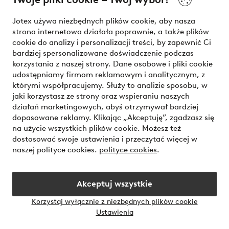
Nasze usługi
Jotex używa niezbędnych plików cookie, aby nasza
strona internetowa działała poprawnie, a także plików
Warunki
cookie do analizy i personalizacji treści, by zapewnić Ci
bardziej spersonalizowane doświadczenie podczas
korzystania z naszej strony. Dane osobowe i pliki cookie
udostępniamy firmom reklamowym i analitycznym, z
Bezpieczne płatności - zapłać teraz lub podziel się
którymi współpracujemy. Służy to analizie sposobu, w
jaki korzystasz ze strony oraz wspieraniu naszych
Chcesz dowiedzieć się więcej o
naszych opcjach płatności
?
działań marketingowych, abyś otrzymywał bardziej
dopasowane reklamy. Klikając „Akceptuję”, zgadzasz się
na użycie wszystkich plików cookie. Możesz też
dostosować swoje ustawienia i przeczytać więcej w
naszej polityce cookies.
polityce cookies
.
Polska - Wybierz kraj
Akceptuj wszystkie
Instagram
Facebook
Korzystaj wyłącznie z niezbędnych plików cookie
Ustawienia