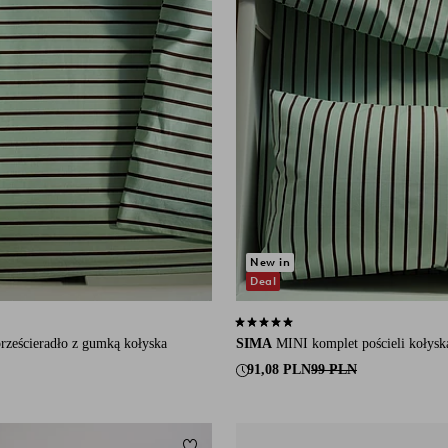
New in
Deal
się na 3 ocenach
4,8 opierając się na 16 ocenach
rześcieradło z gumką kołyska
SIMA
MINI komplet pościeli kołysk
91,08 PLN
99 PLN