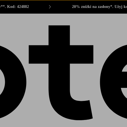
y**. Kod: 424882
20% zniżki na zasłony*. Użyj k