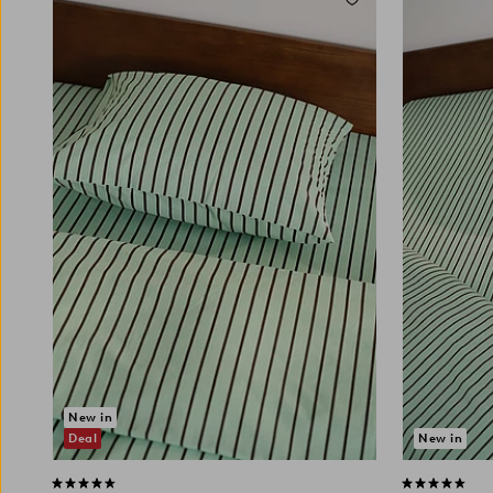
Dodaj do ulubionych
50X70
80X80
90X200
120X200
New in
Deal
New in
4,4 opierając się na 44 ocenach
4,5 opierając 