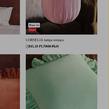
New in
Deal
CORNELIA lampa wisząca
845,10 PLN
939 PLN
Dodaj do ulubionych
Dodaj do u