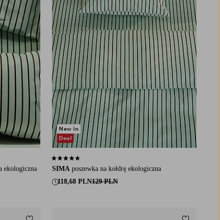
New in
Deal
4,3 opierając się na 35 ocenach
a ekologiczna
SIMA
poszewka na kołdrę ekologiczna
118,68 PLN
129 PLN