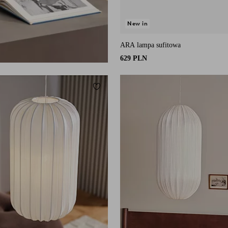
New in
ARA lampa sufitowa
629 PLN
Dodaj do ulubionych