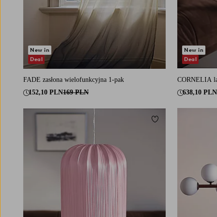
New in
New in
Deal
Deal
FADE zasłona wielofunkcyjna 1-pak
CORNELIA la
152,10 PLN
169 PLN
638,10 PLN
Dodaj do ulubionych