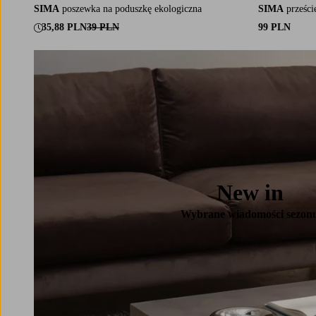
SIMA
poszewka na poduszkę ekologiczna
SIMA
prześci
35,88 PLN
39 PLN
99 PLN
New in
Wybrane wiadomości sezon