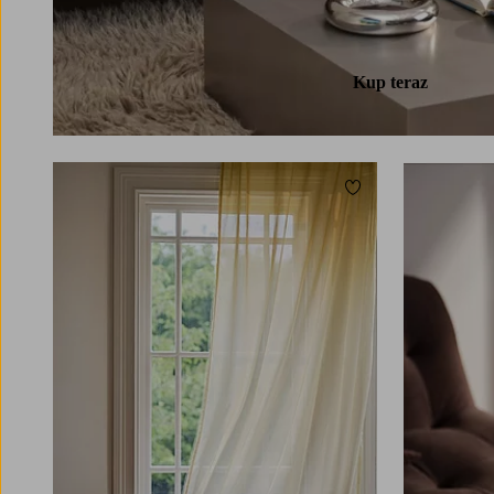
Kup teraz
Dodaj do ulubionych
220
250
300