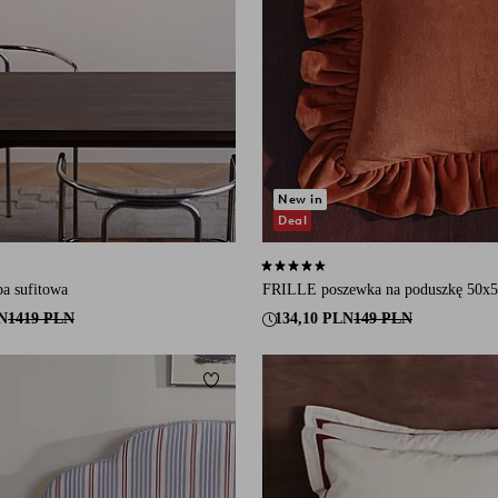
New in
Deal
się na 6 ocenach
4,4 opierając się na 9 ocenach
a sufitowa
FRILLE poszewka na poduszkę 50x
N
1419 PLN
134,10 PLN
149 PLN
Dodaj do ulubionych