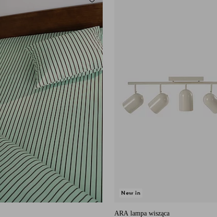
Dodaj do ulubionych
160X200
180X200
New in
ARA lampa wisząca
się na 208 ocenach