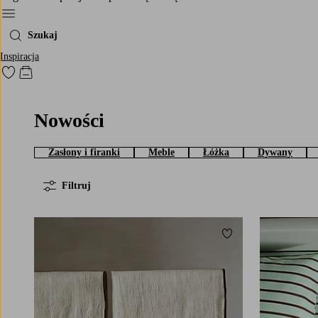
Menu
Szukaj
Inspiracja
Przejdź do ulubionych oznaczonych produktów
Przejdź do koszyka
Nowości
Zasłony i firanki
Meble
Łóżka
Dywany
Filtruj
Dodaj do ulubionych