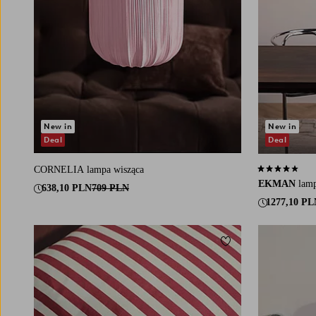
New in
New in
Deal
Deal
CORNELIA lampa wisząca
4,2 opierając 
EKMAN
lamp
638,10 PLN
709 PLN
1277,10 PL
Dodaj do ulubionych