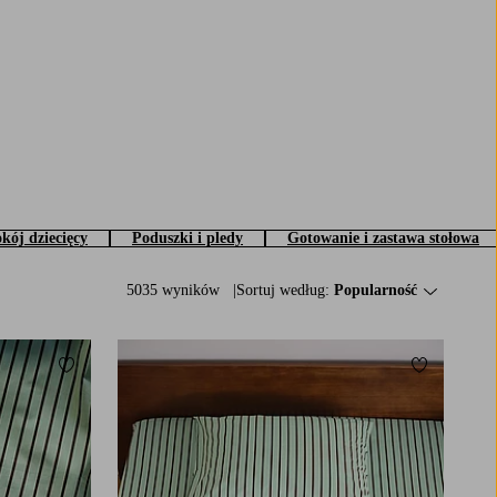
kój dziecięcy
Poduszki i pledy
Gotowanie i zastawa stołowa
5035 wyników
Sortuj według:
Popularność
Dodaj do ulubionych
Dodaj do u
140X200
200X220