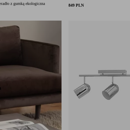
eradło z gumką ekologiczna
849 PLN
u