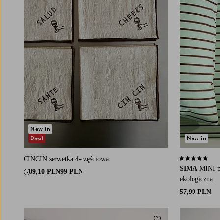
New in
Deal
New in
CINCIN serwetka 4-częściowa
5,0 opierając 
SIMA
MINI p
89,10 PLN
99 PLN
ekologiczna
57,99 PLN