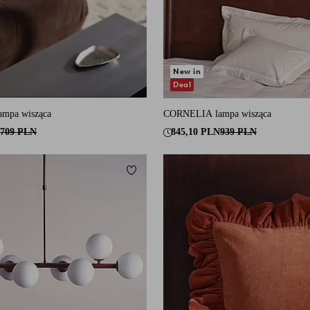
New in
Deal
mpa wisząca
CORNELIA lampa wisząca
709 PLN
845,10 PLN
939 PLN
Dodaj do ulubionych