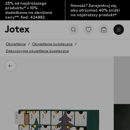
25% od najdroższego
Nowość? Zarejestruj się,
produktu* + 10%
aby otrzymać 40% zniżki
dodatkowo na obniżone
na najdroższy produkt*
ceny**. Kod: 424882
Logo
Przejdź
Przejdź
Jotex
do
do
-
ulubionych
koszyka
przejdź
Oświetlenie
Oświetlenie świąteczne
oznaczonych
na
Dekoracyjne oświetlenie świąteczne
produktów
pierwszą
stronę
Powrót