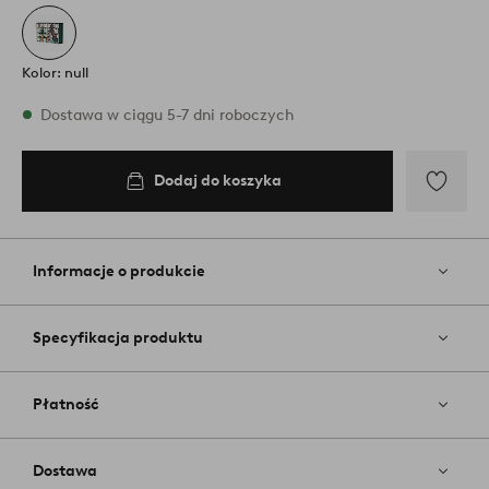
Kolor: null
W magazynie
Dostawa w ciągu 5-7 dni roboczych
Dodaj do koszyka
Dodaj
do
koszyka
Dodaj
do
ulubiony
Informacje o produkcie
Specyfikacja produktu
Płatność
Dostawa