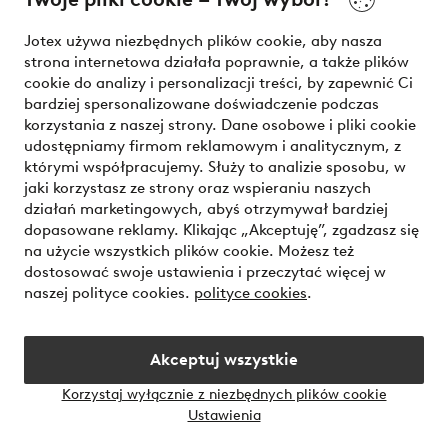
Nasze usługi
Jotex używa niezbędnych plików cookie, aby nasza
strona internetowa działała poprawnie, a także plików
Warunki
cookie do analizy i personalizacji treści, by zapewnić Ci
bardziej spersonalizowane doświadczenie podczas
korzystania z naszej strony. Dane osobowe i pliki cookie
udostępniamy firmom reklamowym i analitycznym, z
Bezpieczne płatności - zapłać teraz lub podziel się
którymi współpracujemy. Służy to analizie sposobu, w
jaki korzystasz ze strony oraz wspieraniu naszych
Chcesz dowiedzieć się więcej o
naszych opcjach płatności
?
działań marketingowych, abyś otrzymywał bardziej
dopasowane reklamy. Klikając „Akceptuję”, zgadzasz się
na użycie wszystkich plików cookie. Możesz też
dostosować swoje ustawienia i przeczytać więcej w
naszej polityce cookies.
polityce cookies
.
Polska - Wybierz kraj
Akceptuj wszystkie
Instagram
Facebook
Korzystaj wyłącznie z niezbędnych plików cookie
Ustawienia