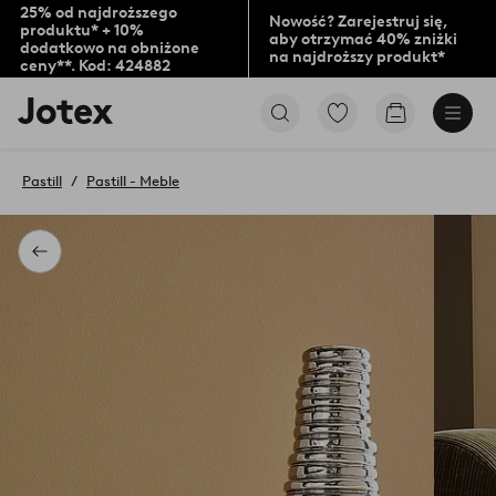
25% od najdroższego
Nowość? Zarejestruj się,
produktu* + 10%
aby otrzymać 40% zniżki
dodatkowo na obniżone
na najdroższy produkt*
ceny**. Kod: 424882
Logo
Przejdź
Przejdź
Jotex
do
do
-
ulubionych
koszyka
przejdź
oznaczonych
Pastill
Pastill - Meble
na
produktów
pierwszą
stronę
Powrót