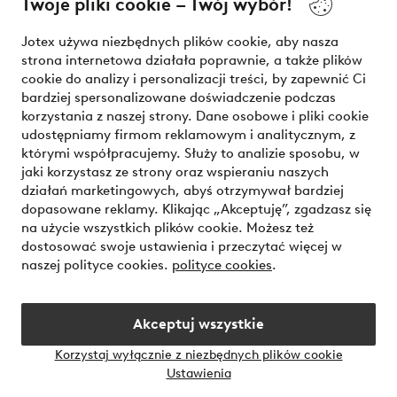
Twoje pliki cookie – Twój wybór!
Nasze usługi
Jotex używa niezbędnych plików cookie, aby nasza
strona internetowa działała poprawnie, a także plików
Warunki
cookie do analizy i personalizacji treści, by zapewnić Ci
bardziej spersonalizowane doświadczenie podczas
korzystania z naszej strony. Dane osobowe i pliki cookie
udostępniamy firmom reklamowym i analitycznym, z
Bezpieczne płatności - zapłać teraz lub podziel się
którymi współpracujemy. Służy to analizie sposobu, w
jaki korzystasz ze strony oraz wspieraniu naszych
Chcesz dowiedzieć się więcej o
naszych opcjach płatności
?
działań marketingowych, abyś otrzymywał bardziej
dopasowane reklamy. Klikając „Akceptuję”, zgadzasz się
na użycie wszystkich plików cookie. Możesz też
dostosować swoje ustawienia i przeczytać więcej w
naszej polityce cookies.
polityce cookies
.
Polska - Wybierz kraj
Akceptuj wszystkie
Instagram
Facebook
Korzystaj wyłącznie z niezbędnych plików cookie
Ustawienia