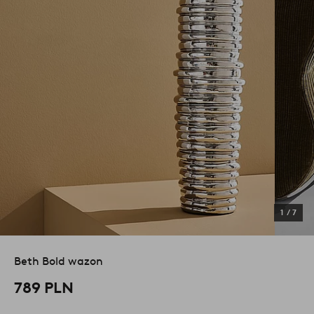
1
/
7
Beth Bold wazon
789 PLN