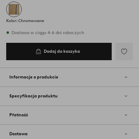
Kolor: Chromowane
W magazynie
Dostawa w ciągu 4-6 dni roboczych
Dodaj do koszyka
Dodaj
do
koszyka
Dodaj
do
ulubiony
Informacje o produkcie
Specyfikacja produktu
Płatność
Dostawa