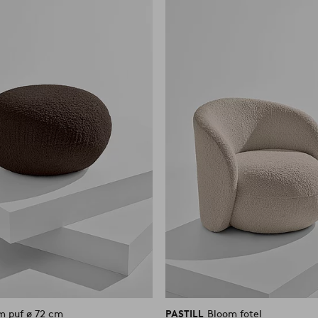
do
ulubionych
m puf ø 72 cm
PASTILL
Bloom fotel