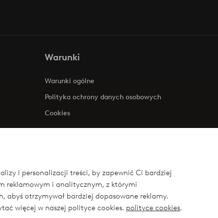
Warunki
Warunki ogólne
Polityka ochrony danych osobowych
Cookies
zy i personalizacji treści, by zapewnić Ci bardziej
om reklamowym i analitycznym, z którymi
ych, abyś otrzymywał bardziej dopasowane reklamy.
ytać więcej w naszej polityce cookies.
polityce cookies
.