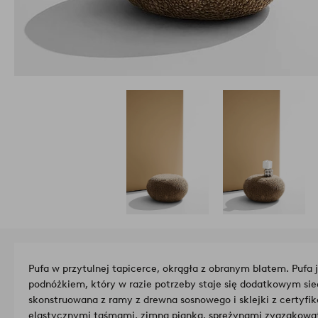
Pufa w przytulnej tapicerce, okrągła z obranym blatem. Pufa
podnóżkiem, który w razie potrzeby staje się dodatkowym sie
skonstruowana z ramy z drewna sosnowego i sklejki z certyfi
elastycznymi taśmami, zimną pianką, sprężynami zygzakowaty