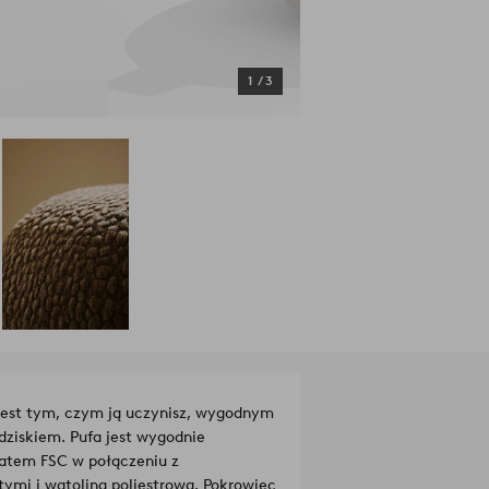
1
/
3
 jest tym, czym ją uczynisz, wygodnym
dziskiem. Pufa jest wygodnie
katem FSC w połączeniu z
mi i watoliną poliestrową. Pokrowiec