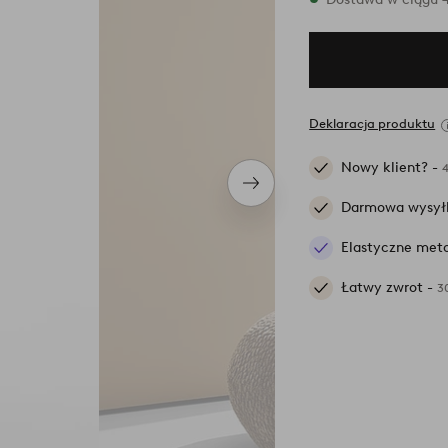
Deklaracja produktu
Nowy klient? -
Następny
produkt
Darmowa wysył
Elastyczne meto
Łatwy zwrot -
3