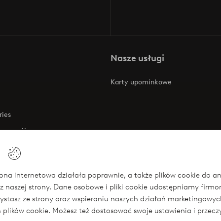
Nasze usługi
Karty upominkowe
ries
 rozwój
 o dostępności
na internetowa działała poprawnie, a także plików cookie do anali
z naszej strony. Dane osobowe i pliki cookie udostępniamy firm
się
rzystasz ze strony oraz wspieraniu naszych działań marketingow
ch plików cookie. Możesz też dostosować swoje ustawienia i przecz