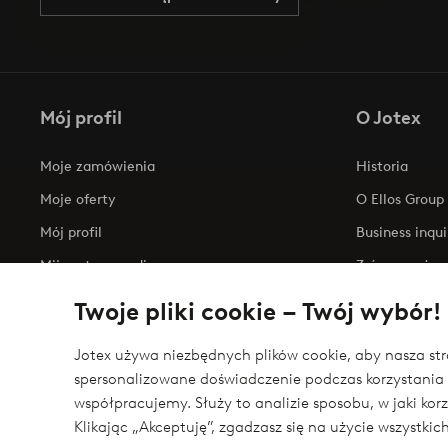
Mój profil
O Jotex
Moje zamówienia
Historia
Moje oferty
O Ellos Group
Mój profil
Business inqui
Mijn retourzendingen
Zrównoważony
Oświadczenie
Twoje pliki cookie – Twój wybór!
Jotex używa niezbędnych plików cookie, aby nasza stro
spersonalizowane doświadczenie podczas korzystania 
Bezpieczne płatności - zapłać teraz lub podziel 
współpracujemy. Służy to analizie sposobu, w jaki ko
Chcesz dowiedzieć się więcej o
naszych opcjach płatności
?
Klikając „Akceptuję”, zgadzasz się na użycie wszystki