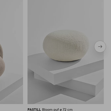
do
do
ulubionych
ulubiony
Nastę
produ
PASTILL
Bloom puf ø 72 cm
P