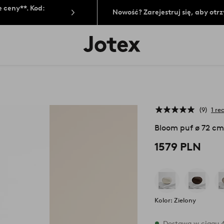
 ceny**. Kod:
Nowość? Zarejestruj się, aby ot
Logo
Jotex
-
przejdź
na
pierwszą
stronę
9
1 re
Bloom puf ø 72 c
1579 PLN
Kolor: Zielony
W magazynie
Dostawa w ciągu 4