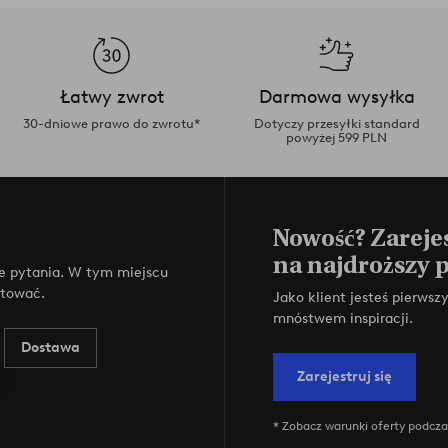
Łatwy zwrot
Darmowa wysyłka
30-dniowe prawo do zwrotu*
Dotyczy przesyłki standard
powyżej 599 PLN
Nowość? Zarejes
na najdroższy 
e pytania. W tym miejscu
ktować.
Jako klient jesteś pierws
mnóstwem inspiracji.
Dostawa
Zarejestruj się
* Zobacz warunki oferty podczas