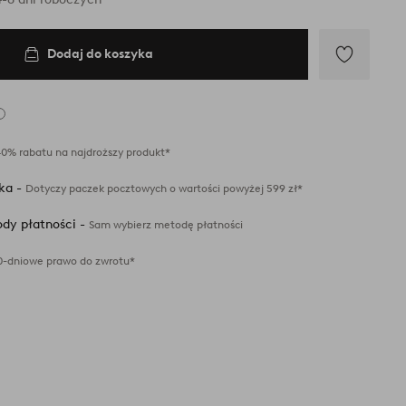
Dodaj do koszyka
Dodaj
do
ulubionych
40% rabatu na najdroższy produkt*
ka -
Dotyczy paczek pocztowych o wartości powyżej 599 zł*
dy płatności -
Sam wybierz metodę płatności
0-dniowe prawo do zwrotu*