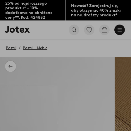
25% od najdroższego
Nowość? Zarejestruj się,
produktu* + 10%
aby otrzymać 40% zniżki
dodatkowo na obniżone
na najdroższy produkt*
ceny**. Kod: 424882
Logo
Przejdź
Przejdź
Jotex
do
do
-
ulubionych
koszyka
przejdź
oznaczonych
Pastill
Pastill - Meble
na
produktów
pierwszą
stronę
Powrót