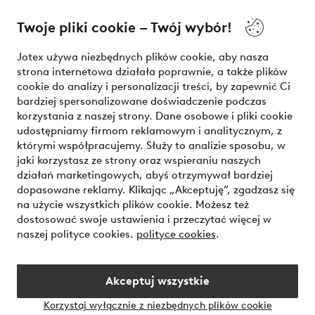
O Jotex
Twoje pliki cookie – Twój wybór!
Nasze usługi
Jotex używa niezbędnych plików cookie, aby nasza
strona internetowa działała poprawnie, a także plików
Warunki
cookie do analizy i personalizacji treści, by zapewnić Ci
bardziej spersonalizowane doświadczenie podczas
korzystania z naszej strony. Dane osobowe i pliki cookie
udostępniamy firmom reklamowym i analitycznym, z
Bezpieczne płatności - zapłać teraz lub podziel się
którymi współpracujemy. Służy to analizie sposobu, w
jaki korzystasz ze strony oraz wspieraniu naszych
Chcesz dowiedzieć się więcej o
naszych opcjach płatności
?
działań marketingowych, abyś otrzymywał bardziej
dopasowane reklamy. Klikając „Akceptuję”, zgadzasz się
na użycie wszystkich plików cookie. Możesz też
dostosować swoje ustawienia i przeczytać więcej w
naszej polityce cookies.
polityce cookies
.
Polska - Wybierz kraj
Akceptuj wszystkie
Instagram
Facebook
Korzystaj wyłącznie z niezbędnych plików cookie