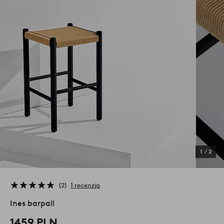
1
/
2
2
1 recenzja
Ines barpall
1459 PLN