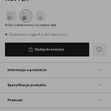
Kolor: Lakierowany na czarno dąb
W magazynie
Dostawa w ciągu 4-6 dni roboczych
Dodaj do koszyka
Dodaj
do
koszyka
Dodaj
do
ulubiony
Informacje o produkcie
Specyfikacja produktu
Płatność