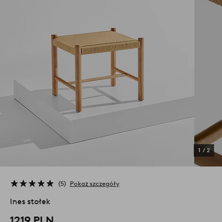
1
/
2
5
Pokaż szczegóły
Ines stołek
1219 PLN