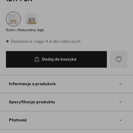
Kolor: Naturalny dąb
W magazynie
Dostawa w ciągu 4-6 dni roboczych
Dodaj do koszyka
Dodaj
do
koszyka
Dodaj
do
ulubiony
Informacje o produkcie
Specyfikacja produktu
Płatność