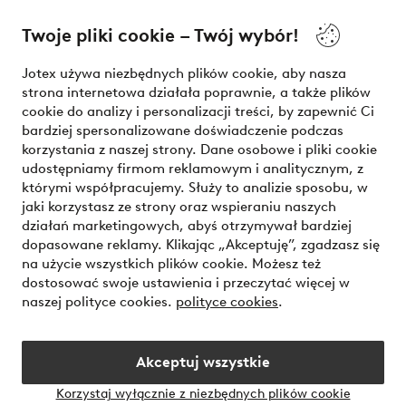
O Jotex
Twoje pliki cookie – Twój wybór!
Nasze usługi
Jotex używa niezbędnych plików cookie, aby nasza
strona internetowa działała poprawnie, a także plików
Warunki
cookie do analizy i personalizacji treści, by zapewnić Ci
bardziej spersonalizowane doświadczenie podczas
korzystania z naszej strony. Dane osobowe i pliki cookie
udostępniamy firmom reklamowym i analitycznym, z
Bezpieczne płatności - zapłać teraz lub podziel się
którymi współpracujemy. Służy to analizie sposobu, w
jaki korzystasz ze strony oraz wspieraniu naszych
Chcesz dowiedzieć się więcej o
naszych opcjach płatności
?
działań marketingowych, abyś otrzymywał bardziej
dopasowane reklamy. Klikając „Akceptuję”, zgadzasz się
na użycie wszystkich plików cookie. Możesz też
dostosować swoje ustawienia i przeczytać więcej w
naszej polityce cookies.
polityce cookies
.
Polska - Wybierz kraj
Akceptuj wszystkie
Instagram
Facebook
Korzystaj wyłącznie z niezbędnych plików cookie