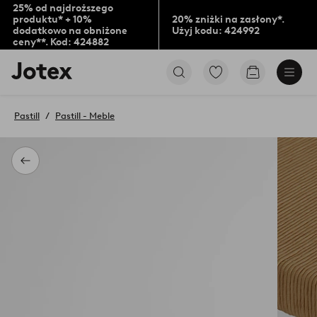
25% od najdroższego
produktu* + 10%
20% zniżki na zasłony*.
dodatkowo na obniżone
Użyj kodu: 424992
ceny**. Kod: 424882
Logo
Przejdź
Przejdź
Jotex
do
do
-
ulubionych
koszyka
przejdź
oznaczonych
Pastill
Pastill - Meble
na
produktów
pierwszą
stronę
Powrót