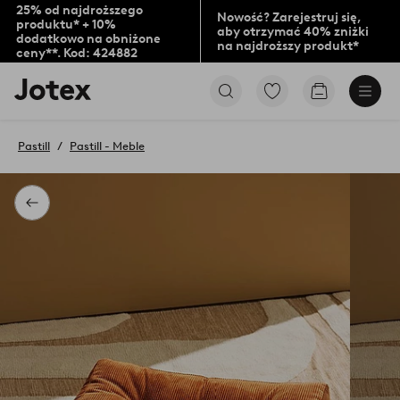
25% od najdroższego
Nowość? Zarejestruj się,
produktu* + 10%
aby otrzymać 40% zniżki
dodatkowo na obniżone
na najdroższy produkt*
ceny**. Kod: 424882
Logo
Przejdź
Przejdź
Jotex
do
do
-
ulubionych
koszyka
przejdź
oznaczonych
Pastill
Pastill - Meble
na
produktów
pierwszą
stronę
Powrót