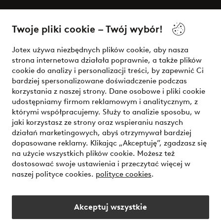
O Jotex
Twoje pliki cookie – Twój wybór!
Nasze usługi
Jotex używa niezbędnych plików cookie, aby nasza
strona internetowa działała poprawnie, a także plików
Warunki
cookie do analizy i personalizacji treści, by zapewnić Ci
bardziej spersonalizowane doświadczenie podczas
korzystania z naszej strony. Dane osobowe i pliki cookie
udostępniamy firmom reklamowym i analitycznym, z
Bezpieczne płatności - zapłać teraz lub podziel się
którymi współpracujemy. Służy to analizie sposobu, w
jaki korzystasz ze strony oraz wspieraniu naszych
Chcesz dowiedzieć się więcej o
naszych opcjach płatności
?
działań marketingowych, abyś otrzymywał bardziej
dopasowane reklamy. Klikając „Akceptuję”, zgadzasz się
na użycie wszystkich plików cookie. Możesz też
dostosować swoje ustawienia i przeczytać więcej w
naszej polityce cookies.
polityce cookies
.
Polska - Wybierz kraj
Akceptuj wszystkie
Instagram
Facebook