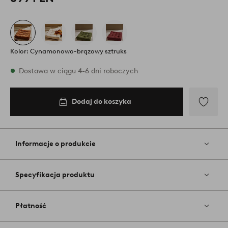
Kolor: Cynamonowo-brązowy sztruks
W magazynie
Dostawa w ciągu 4-6 dni roboczych
Dodaj do koszyka
Dodaj
do
koszyka
Dodaj
do
ulubiony
Informacje o produkcie
Specyfikacja produktu
Płatność