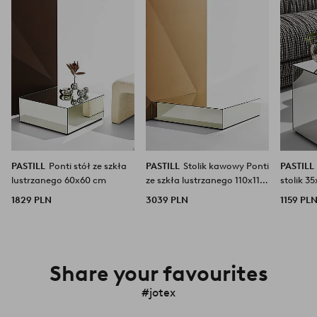
ulubionych
ulubionych
PASTILL
Ponti stół ze szkła
PASTILL
Stolik kawowy Ponti
PASTILL
lustrzanego 60x60 cm
ze szkła lustrzanego 110x110
stolik 3
cm
1829 PLN
3039 PLN
1159 PL
Share your favourites
#jotex