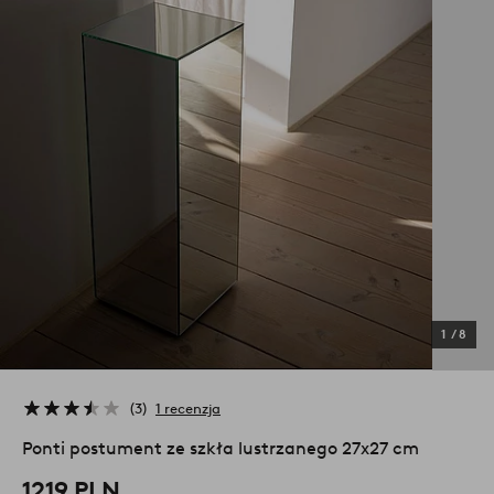
1
/
8
3
1 recenzja
Ponti postument ze szkła lustrzanego 27x27 cm
1219 PLN