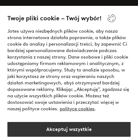
O Jotex
Twoje pliki cookie – Twój wybór!
Nasze usługi
Jotex używa niezbędnych plików cookie, aby nasza
strona internetowa działała poprawnie, a także plików
Warunki
cookie do analizy i personalizacji treści, by zapewnić Ci
bardziej spersonalizowane doświadczenie podczas
korzystania z naszej strony. Dane osobowe i pliki cookie
udostępniamy firmom reklamowym i analitycznym, z
Bezpieczne płatności - zapłać teraz lub podziel się
którymi współpracujemy. Służy to analizie sposobu, w
jaki korzystasz ze strony oraz wspieraniu naszych
Chcesz dowiedzieć się więcej o
naszych opcjach płatności
?
działań marketingowych, abyś otrzymywał bardziej
dopasowane reklamy. Klikając „Akceptuję”, zgadzasz się
na użycie wszystkich plików cookie. Możesz też
dostosować swoje ustawienia i przeczytać więcej w
naszej polityce cookies.
polityce cookies
.
Polska - Wybierz kraj
Akceptuj wszystkie
Instagram
Facebook