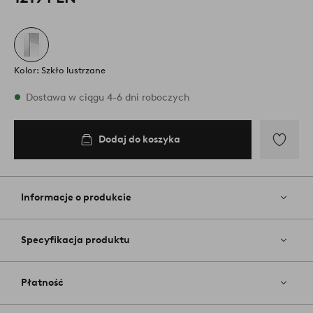
Kolor: Szkło lustrzane
W magazynie
Dostawa w ciągu 4-6 dni roboczych
Dodaj do koszyka
Dodaj
do
koszyka
Dodaj
do
ulubiony
Informacje o produkcie
Specyfikacja produktu
Płatność