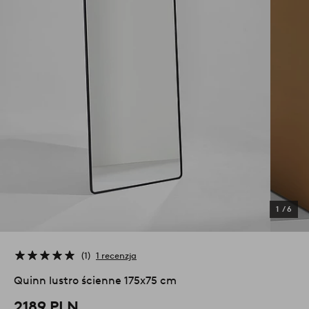
1
/
6
1
1 recenzja
Quinn lustro ścienne 175x75 cm
2189 PLN