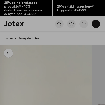
25% od najdroższego
produktu* + 10%
20% zniżki na zasłony*.
dodatkowo na obniżone
Użyj kodu: 424992
ceny**. Kod: 424882
Logo
Przejdź
Przejdź
Jotex
do
do
-
ulubionych
koszyka
przejdź
oznaczonych
Łóżka
Ramy do łóżek
na
produktów
pierwszą
stronę
Powrót