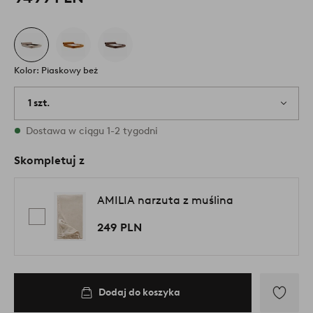
Kolor: Piaskowy beż
1 szt.
W magazynie
Dostawa w ciągu 1-2 tygodni
Skompletuj z
AMILIA narzuta z muślina
249 PLN
Dodaj do koszyka