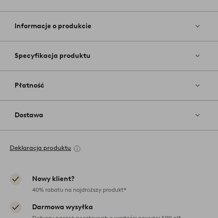
Dodaj
do
ulubiony
Informacje o produkcie
Specyfikacja produktu
Płatność
Dostawa
Deklaracja produktu
Nowy klient?
40% rabatu na najdroższy produkt*
Darmowa wysyłka
Dotyczy paczek pocztowych o wartości powyżej 599 zł*