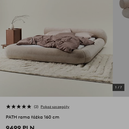
1
/
7
2
Pokaż szczegóły
PATH rama łóżka 160 cm
9499 PLN