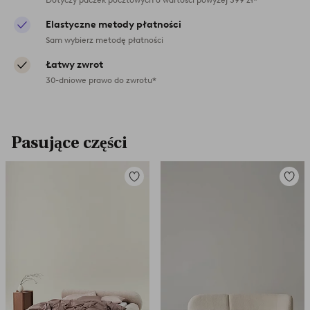
Elastyczne metody płatności
Sam wybierz metodę płatności
Łatwy zwrot
30-dniowe prawo do zwrotu*
Pasujące części
Dodaj
Dodaj
do
do
ulubionych
ulubio