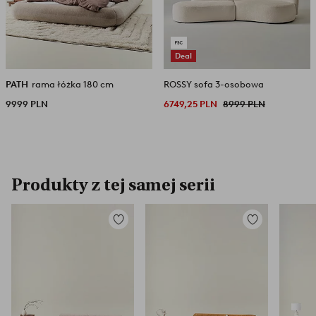
Deal
PATH
rama łóżka 180 cm
ROSSY sofa 3-osobowa
9999 PLN
6749,25 PLN
8999 PLN
Produkty z tej samej serii
Dodaj
Dodaj
do
do
ulubionych
ulubionych