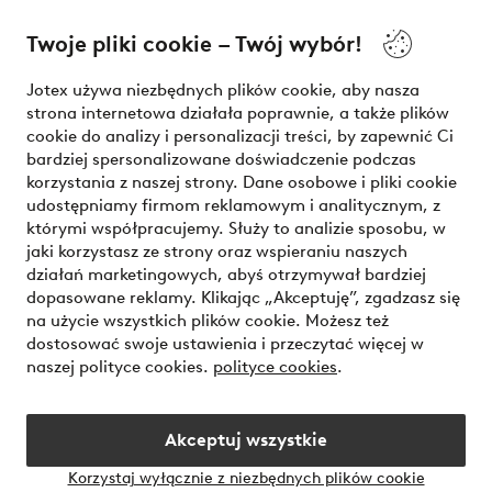
O Jotex
Twoje pliki cookie – Twój wybór!
Nasze usługi
Jotex używa niezbędnych plików cookie, aby nasza
strona internetowa działała poprawnie, a także plików
Warunki
cookie do analizy i personalizacji treści, by zapewnić Ci
bardziej spersonalizowane doświadczenie podczas
korzystania z naszej strony. Dane osobowe i pliki cookie
udostępniamy firmom reklamowym i analitycznym, z
Bezpieczne płatności - zapłać teraz lub podziel się
którymi współpracujemy. Służy to analizie sposobu, w
jaki korzystasz ze strony oraz wspieraniu naszych
Chcesz dowiedzieć się więcej o
naszych opcjach płatności
?
działań marketingowych, abyś otrzymywał bardziej
dopasowane reklamy. Klikając „Akceptuję”, zgadzasz się
na użycie wszystkich plików cookie. Możesz też
dostosować swoje ustawienia i przeczytać więcej w
naszej polityce cookies.
polityce cookies
.
Polska - Wybierz kraj
Akceptuj wszystkie
Instagram
Facebook
Korzystaj wyłącznie z niezbędnych plików cookie