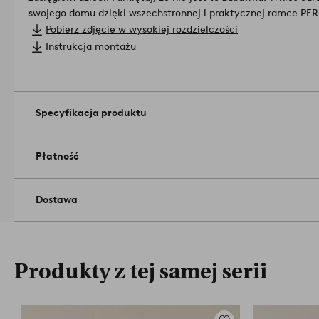
swojego domu dzięki wszechstronnej i praktycznej ramce PER
Długość/głębokość: 34.0 X szerokość: 49.0 X wysokość: 1.0 c
Pobierz zdjęcie w wysokiej rozdzielczości
2 warstwy płyt akrylowych o grubości 5 mm z 4 zestawami śr
Instrukcja montażu
Mocowanie do ściany.
Dostarczane częściowo zmontowane.
Należy pamiętać, że maksymalna waga jest całkowicie zależna
montażu.
Przecierać wilgotną szmatką.
Numer artykułu: 1877
Specyfikacja produktu
Płatność
Dostawa
Produkty z tej samej serii