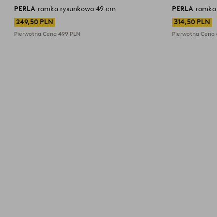
PERLA
ramka rysunkowa 49 cm
PERLA
ramka
249,50 PLN
314,50 PLN
Pierwotna Cena
499 PLN
Pierwotna Cena