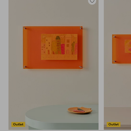
Dodaj
do
ulubionych
Outlet
Outlet