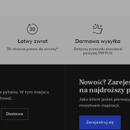
Łatwy zwrot
Darmowa wysyłka
30-dniowe prawo do zwrotu*
Dotyczy przesyłki standard
powyżej 599 PLN
Nowość? Zarejes
na najdroższy 
e pytania. W tym miejscu
ktować.
Jako klient jesteś pierws
mnóstwem inspiracji.
Dostawa
Zarejestruj się