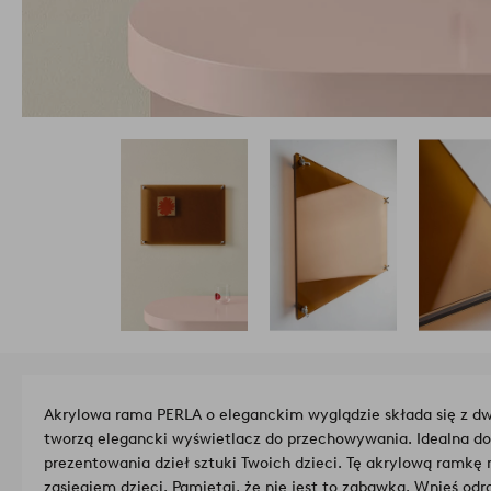
Akrylowa rama PERLA o eleganckim wyglądzie składa się z dwó
tworzą elegancki wyświetlacz do przechowywania. Idealna do 
prezentowania dzieł sztuki Twoich dzieci. Tę akrylową ramkę 
zasięgiem dzieci. Pamiętaj, że nie jest to zabawka. Wnieś od