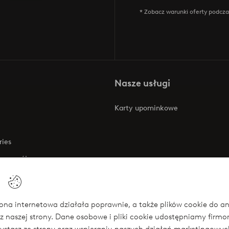
* Zobacz warunki oferty podczas
Nasze usługi
Karty upominkowe
ries
 rozwój
 o dostępności
na internetowa działała poprawnie, a także plików cookie do anali
z naszej strony. Dane osobowe i pliki cookie udostępniamy firm
się