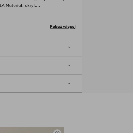
LA.
Materiał: akryl.
m.
ub.
Pokaż więcej
 od nośności ściany i śrub użytych do
360-03-0