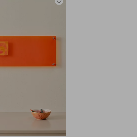
Dodaj
do
ulubionych