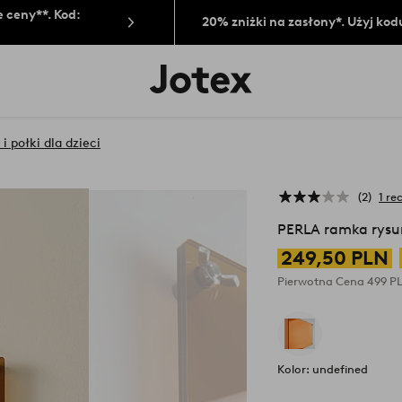
 ceny**. Kod:
20% zniżki na zasłony*. Użyj kod
Logo
Jotex
-
przejdź
na
 i połki dla dzieci
pierwszą
stronę
2
1 re
PERLA ramka rys
249,50 PLN
Pierwotna Cena
499 P
Kolor: undefined