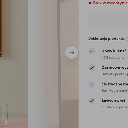
Brak w magazynie
Deklaracja produktu
Nowy klient?
Następny
40% rabatu na n
produkt
Darmowa wys
Dotyczy paczek 
Elastyczne m
Sam wybierz met
Łatwy zwrot
30-dniowe prawo