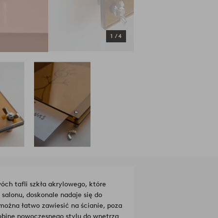
1
/
4
ch tafli szkła akrylowego, które
salonu, doskonale nadaje się do
można łatwo zawiesić na ścianie, poza
robinę nowoczesnego stylu do wnętrza