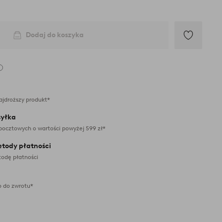
Dodaj do koszyka
Dodaj
do
ulubionych
ajdroższy produkt*
yłka
pocztowych o wartości powyżej 599 zł*
etody płatności
odę płatności
 do zwrotu*