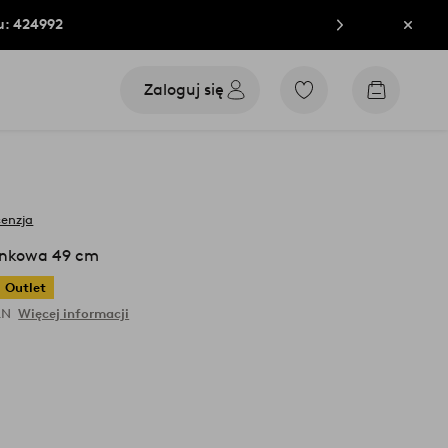
u: 424992
Zamkn
Zaloguj się
Przejdź
Przejdź
do
do
ulubionych
koszyka
oznaczonych
produktów
cenzja
unkowa 49 cm
Outlet
LN
Więcej informacji