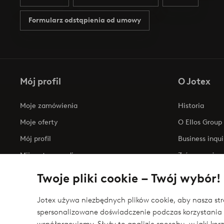
Formularz odstąpienia od umowy
Mój profil
O Jotex
Moje zamówienia
Historia
Moje oferty
O Ellos Group
Mój profil
Business inqui
Mijn retourzendingen
Zrównoważony
Oświadczenie
Twoje pliki cookie – Twój wybór!
Jotex używa niezbędnych plików cookie, aby nasza stro
spersonalizowane doświadczenie podczas korzystania 
Bezpieczne płatności - zapłać teraz lub podziel 