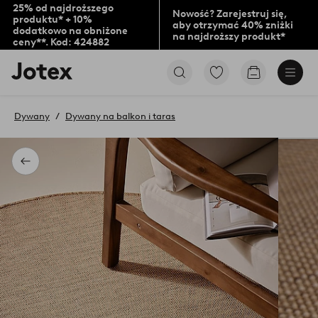
25% od najdroższego
Nowość? Zarejestruj się,
produktu* + 10%
aby otrzymać 40% zniżki
dodatkowo na obniżone
na najdroższy produkt*
ceny**. Kod: 424882
Logo
Przejdź
Przejdź
Jotex
do
do
-
ulubionych
koszyka
przejdź
oznaczonych
Dywany
Dywany na balkon i taras
na
produktów
pierwszą
stronę
Powrót