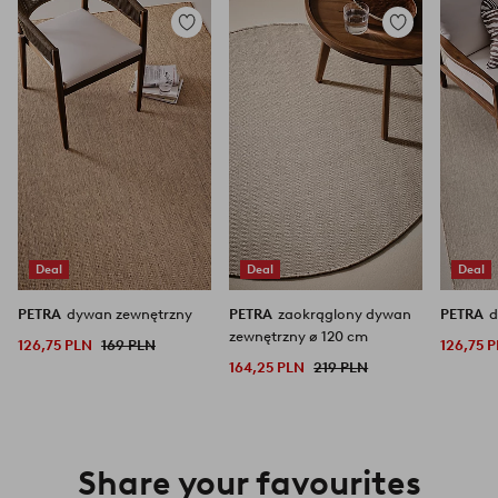
Dodaj
Dodaj
do
do
ulubionych
ulubionych
Deal
Deal
Deal
PETRA
dywan zewnętrzny
PETRA
zaokrąglony dywan
PETRA
d
zewnętrzny ø 120 cm
126,75 PLN
169 PLN
126,75 
164,25 PLN
219 PLN
Share your favourites