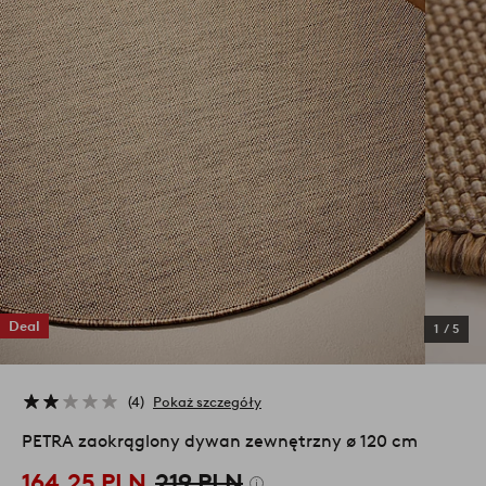
Deal
1
/
5
4
Pokaż szczegóły
PETRA zaokrąglony dywan zewnętrzny ø 120 cm
164,25 PLN
219 PLN