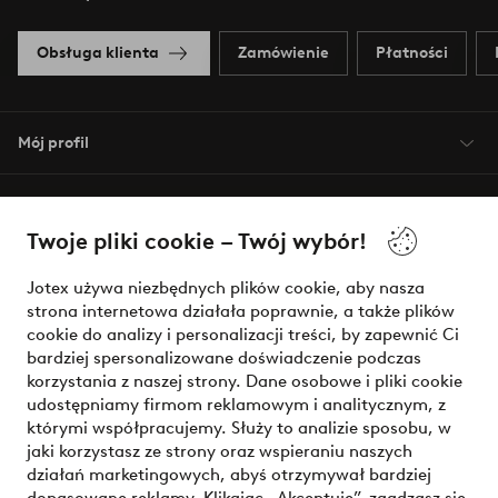
Obsługa klienta
Zamówienie
Płatności
Mój profil
O Jotex
Twoje pliki cookie – Twój wybór!
Nasze usługi
Jotex używa niezbędnych plików cookie, aby nasza
strona internetowa działała poprawnie, a także plików
Warunki
cookie do analizy i personalizacji treści, by zapewnić Ci
bardziej spersonalizowane doświadczenie podczas
korzystania z naszej strony. Dane osobowe i pliki cookie
udostępniamy firmom reklamowym i analitycznym, z
Bezpieczne płatności - zapłać teraz lub podziel się
którymi współpracujemy. Służy to analizie sposobu, w
jaki korzystasz ze strony oraz wspieraniu naszych
Chcesz dowiedzieć się więcej o
naszych opcjach płatności
?
działań marketingowych, abyś otrzymywał bardziej