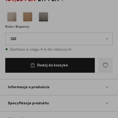
Kolor: Brązowy
120
W magazynie
Dostawa w ciągu 4-6 dni roboczych
Dodaj do koszyka
Dodaj
do
koszyka
Dodaj
do
ulubiony
Informacje o produkcie
Specyfikacja produktu