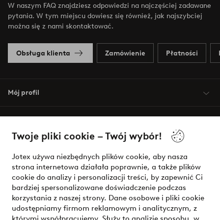
W naszym FAQ znajdziesz odpowiedzi na najczęściej zadawane
pytania. W tym miejscu dowiesz się również, jak najszybciej
można się z nami skontaktować.
Obsługa klienta
Zamówienie
Płatności
Mój profil
O Jotex
Twoje pliki cookie – Twój wybór!
Nasze usługi
Jotex używa niezbędnych plików cookie, aby nasza
strona internetowa działała poprawnie, a także plików
Warunki
cookie do analizy i personalizacji treści, by zapewnić Ci
bardziej spersonalizowane doświadczenie podczas
korzystania z naszej strony. Dane osobowe i pliki cookie
udostępniamy firmom reklamowym i analitycznym, z
Bezpieczne płatności - zapłać teraz lub podziel się
którymi współpracujemy. Służy to analizie sposobu, w