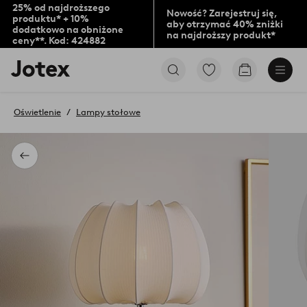
25% od najdroższego
Nowość? Zarejestruj się,
produktu* + 10%
aby otrzymać 40% zniżki
dodatkowo na obniżone
na najdroższy produkt*
ceny**. Kod: 424882
Logo
Przejdź
Przejdź
Jotex
do
do
-
ulubionych
koszyka
przejdź
oznaczonych
Oświetlenie
Lampy stołowe
na
produktów
pierwszą
stronę
Powrót