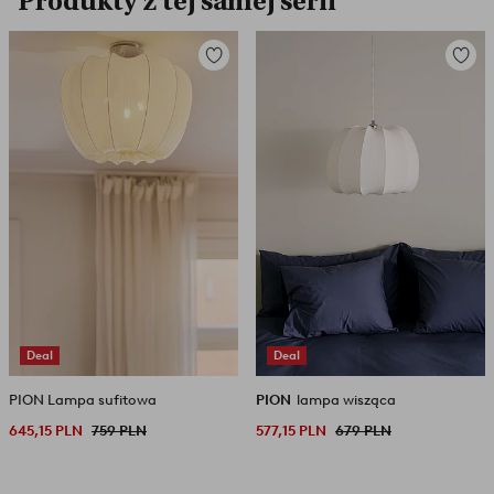
Produkty z tej samej serii
Dodaj
Dodaj
do
do
ulubionych
ulubio
Deal
Deal
PION Lampa sufitowa
PION
lampa wisząca
645,15 PLN
759 PLN
577,15 PLN
679 PLN