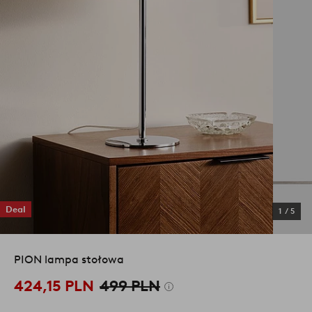
Deal
1
/
5
PION lampa stołowa
424,15 PLN
499 PLN