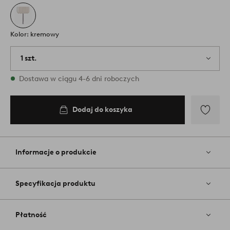
Kolor: kremowy
1 szt.
W magazynie
Dostawa w ciągu 4-6 dni roboczych
Dodaj do koszyka
Dodaj
do
ulubiony
Informacje o produkcie
Specyfikacja produktu
Płatność