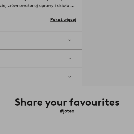
ziej zrównoważonej uprawy i działa na
 zużycia pestycydów. BCI zapewnia
rodowiskowe. Kupując ten produkt,
Pokaż więcej
znacza to, że produkt wykonany jest z
ł: 100% bawełna.
, abyś mógł nią wypełnić swoją nową
Share your favourites
#jotex