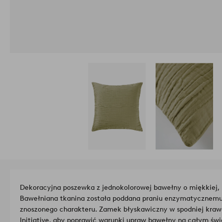
Dekoracyjna poszewka z jednokolorowej bawełny o miękkiej, 
Bawełniana tkanina została poddana praniu enzymatycznemu,
znoszonego charakteru. Zamek błyskawiczny w spodniej kraw
Initiative, aby poprawić warunki upraw bawełny na całym świe