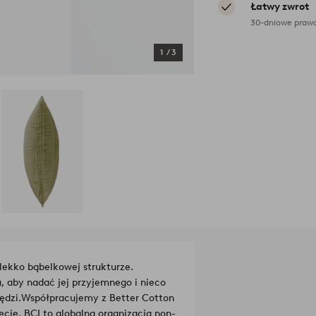
Łatwy zwrot
30-dniowe prawo
1
/
3
lekko bąbelkowej strukturze.
 aby nadać jej przyjemnego i nieco
ędzi.
Współpracujemy z Better Cotton
cie. BCI to globalna organizacja non-