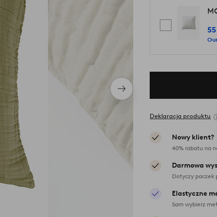
MO
55
Our
Następny
produkt
Deklaracja produktu
Nowy klient?
40% rabatu na n
Darmowa wys
Dotyczy paczek 
Elastyczne m
Sam wybierz met