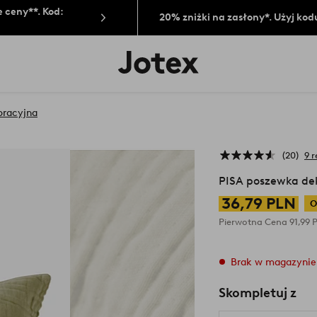
 ceny**. Kod:
20% zniżki na zasłony*. Użyj kod
Logo
Jotex
-
przejdź
na
oracyjna
pierwszą
stronę
20
9 r
PISA poszewka de
36,79 PLN
O
Pierwotna Cena
91,99
Brak w magazynie
Skompletuj z