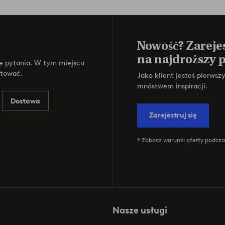
Nowość? Zarejes
na najdroższy 
e pytania. W tym miejscu
ktować.
Jako klient jesteś pierws
mnóstwem inspiracji.
Dostawa
Zarejestruj się
* Zobacz warunki oferty podczas
Nasze usługi