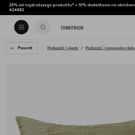
25% od najdroższego produktu* + 10% dodatkowo na obniżone
424882
Inspiracja
Powrót
Poduszki i pledy
Poduszki i poszewka dek