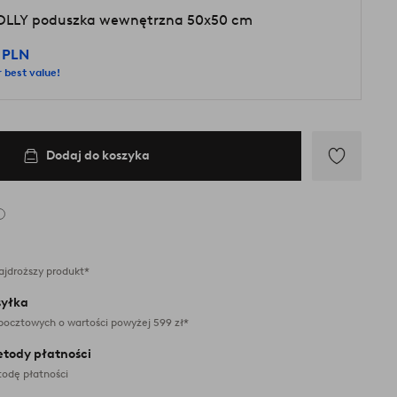
LLY poduszka wewnętrzna 50x50 cm
 PLN
 best value!
Dodaj do koszyka
Dodaj
do
ulubionych
ajdroższy produkt*
yłka
pocztowych o wartości powyżej 599 zł*
etody płatności
odę płatności