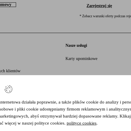
 umowy
Zarejestruj się
* Zobacz warunki oferty podczas reje
Nasze usługi
Karty upominkowe
ych klientów
ies
 rozwój
 dostępności
ternetowa działała poprawnie, a także plików cookie do analizy i perso
osobowe i pliki cookie udostępniamy firmom reklamowym i analitycznym
 marketingowych, abyś otrzymywał bardziej dopasowane reklamy. Klikaj
ać więcej w naszej polityce cookies.
polityce cookies
.
mastercard
paypal
blik