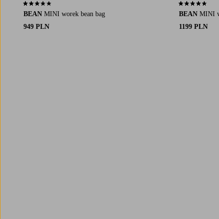
3,6 opierając się na 13 ocenach
4,4 opierając 
BEAN
MINI worek bean bag
BEAN
MINI w
949 PLN
1199 PLN
Trustpilot