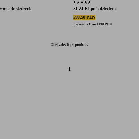
się na 8 ocenach
5,0 opierając się na 1 ocenach
orek do siedzenia
SUZUKI
pufa dziecięca
599,50 PLN
Pierwotna Cena
1199 PLN
Obejrzałeś 6 z 6 produkty
1