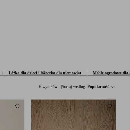
Łóżka dla dzieci i łóżeczka dla niemowląt
Meble ogrodowe dla d
6 wyników
Sortuj według:
Popularność
Dodaj do ulubionych
Dodaj do u