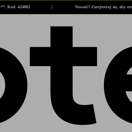
y**. Kod: 424882
Nowość? Zarejestruj się, aby o