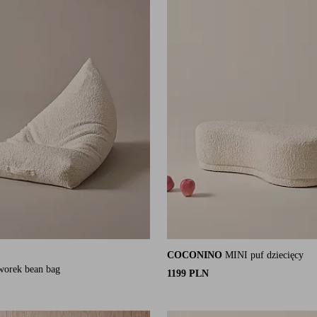
COCONINO
MINI puf dziecięcy
się na 13 ocenach
orek bean bag
1199 PLN