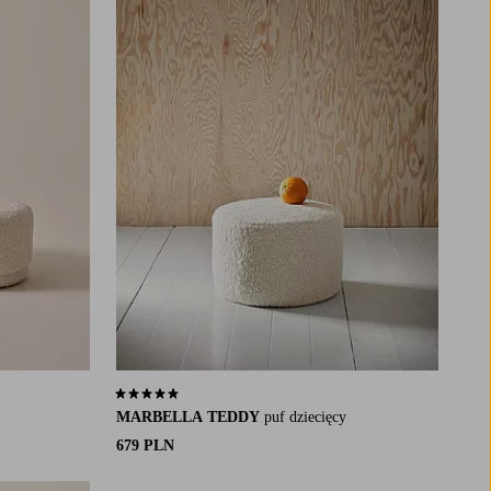
5,0 opierając się na 8 ocenach
MARBELLA TEDDY
puf dziecięcy
679 PLN