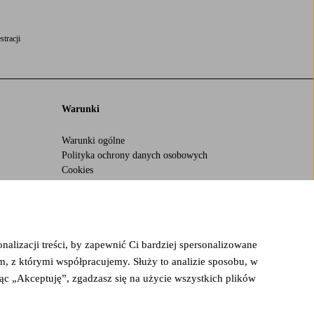
stracji
Warunki
Warunki ogólne
Polityka ochrony danych osobowych
Cookies
nalizacji treści, by zapewnić Ci bardziej spersonalizowane
, z którymi współpracujemy. Służy to analizie sposobu, w
ąc „Akceptuję”, zgadzasz się na użycie wszystkich plików