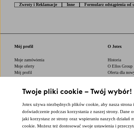
Zwroty i Reklamacje
Inne
Formularz odstąpienia od
Mój profil
O Jotex
Moje zamówienia
Historia
Moje oferty
O Ellos Group
Mój profil
Oferta dla now
Mijn retourzendingen
Business inquir
Zrównoważony
Twoje pliki cookie – Twój wybór!
Oświadczenie o
Jotex używa niezbędnych plików cookie, aby nasza strona in
doświadczenie podczas korzystania z naszej strony. Dane 
Bezpieczne płatności - zapłać teraz lub podziel się
jaki korzystasz ze strony oraz wspieraniu naszych działań
Chcesz dowiedzieć się więcej o
naszych opcjach płatności
?
cookie. Możesz też dostosować swoje ustawienia i przeczyt
visa