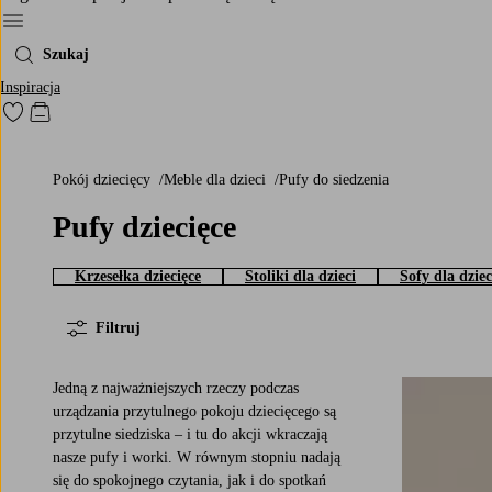
Menu
Szukaj
Inspiracja
Przejdź do ulubionych oznaczonych produktów
Przejdź do koszyka
Pokój dziecięcy
Meble dla dzieci
Pufy do siedzenia
Pufy dziecięce
Krzesełka dziecięce
Stoliki dla dzieci
Sofy dla dziec
Filtruj
Jedną z najważniejszych rzeczy podczas
urządzania przytulnego pokoju dziecięcego są
przytulne siedziska – i tu do akcji wkraczają
nasze pufy i worki. W równym stopniu nadają
się do spokojnego czytania, jak i do spotkań