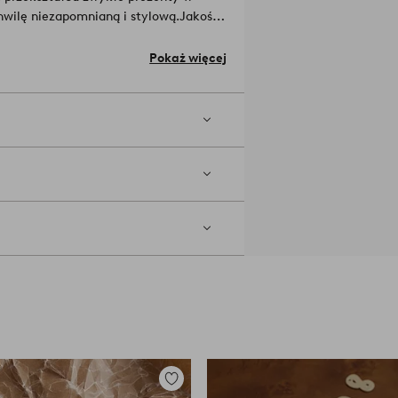
hwilę niezapomnianą i stylową.
Jakość
Pokaż więcej
Dodaj