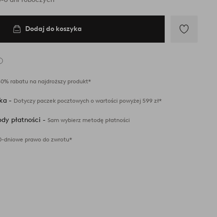
Dodaj do koszyka
Dodaj
do
ulubionych
40% rabatu na najdroższy produkt*
ka -
Dotyczy paczek pocztowych o wartości powyżej 599 zł*
dy płatności -
Sam wybierz metodę płatności
0-dniowe prawo do zwrotu*