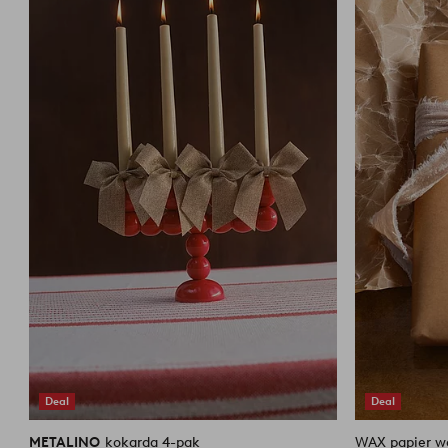
do
ulubionych
Deal
Deal
METALINO
kokarda 4-pak
WAX papier 