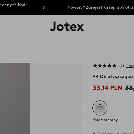
 ceny**. Kod:
Nowość? Zarejestruj się, aby ot
Logo
Jotex
-
przejdź
na
pierwszą
stronę
4
1 re
PRIDE błyszcząca
33,14 PLN
38
Kolor: srebrny
W magazynie
Dostawa w ciągu 4