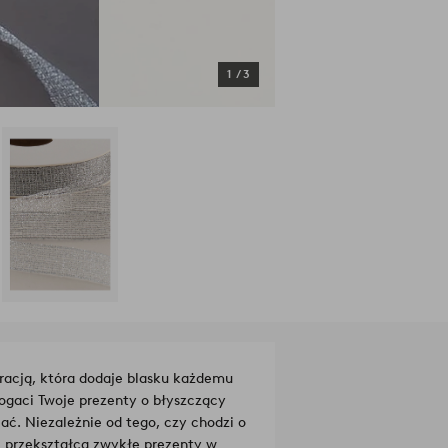
1
/
3
acją, która dodaje blasku każdemu
ogaci Twoje prezenty o błyszczący
ać. Niezależnie od tego, czy chodzi o
E przekształca zwykłe prezenty w