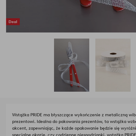
Deal
Wstążka PRIDE ma błyszczące wykończenie z metaliczną wibr
prezentowi. Idealna do pakowania prezentów, ta wstążka wzb
akcent, zapewniając, że każde opakowanie będzie się wyróżni
specjalne okazje, czy codzienne niespodzianki, wstążka PRID