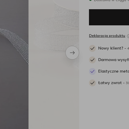
Deklaracja produktu
Nowy klient? -
Następny
produkt
Darmowa wysył
Elastyczne meto
Łatwy zwrot -
3