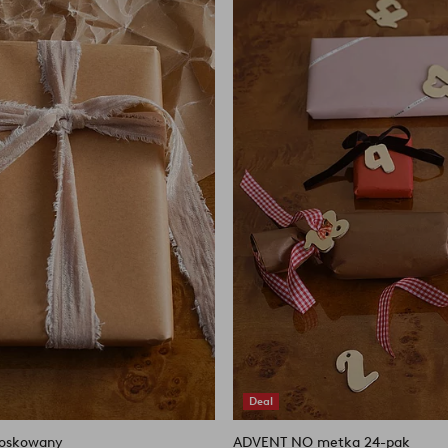
do
ulubionych
Deal
woskowany
ADVENT NO metka 24-pak