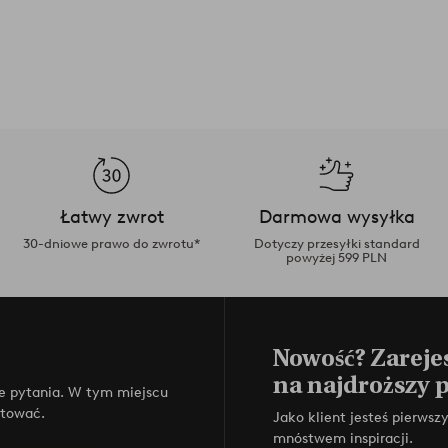
Łatwy zwrot
Darmowa wysyłka
30-dniowe prawo do zwrotu*
Dotyczy przesyłki standard
powyżej 599 PLN
Nowość? Zarejes
na najdroższy 
e pytania. W tym miejscu
ktować.
Jako klient jesteś pierws
mnóstwem inspiracji.