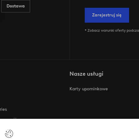
Dostawa
Zarejestruj się
* Zobacz warunki oferty podczas
Nasze usługi
Karty upominkowe
ries
 rozwój
 o dostępności