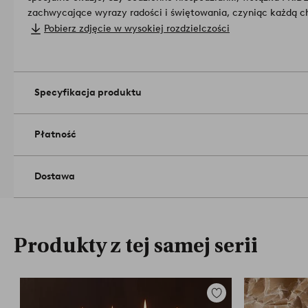
zachwycające wyrazy radości i świętowania, czyniąc każdą c
materiału: Poliester.
Pobierz zdjęcie w wysokiej rozdzielczości
Rozmiar: 1.5 x 2000 cm.
Ilość w opakowaniu: 1.
Numer artykułu: 2159341-02-0
Specyfikacja produktu
Płatność
Dostawa
Produkty z tej samej serii
Dodaj