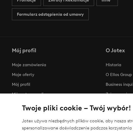
Promocje
Zwroty i Reklamacje
Inne
Formularz odstąpienia od umowy
Mój profil
O Jotex
Moje zamówienia
Historia
Moje oferty
O Ellos Group
Mój profil
Business inqui
Mijn retourzendingen
Zrównoważony
Oświadczenie
Twoje pliki cookie – Twój wybór!
Jotex używa niezbędnych plików cookie, aby nasza stro
spersonalizowane doświadczenie podczas korzystania 
Bezpieczne płatności - zapłać teraz lub podziel 