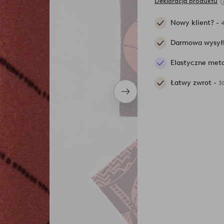
Deklaracja produktu
Nowy klient? -
Darmowa wysył
Elastyczne meto
Łatwy zwrot -
3
Następny
produkt