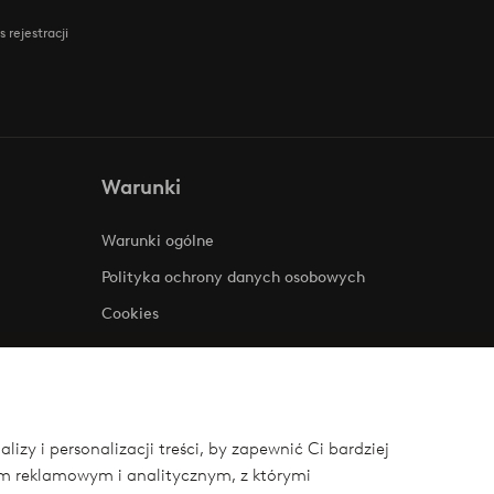
 rejestracji
Warunki
Warunki ogólne
Polityka ochrony danych osobowych
Cookies
zy i personalizacji treści, by zapewnić Ci bardziej
om reklamowym i analitycznym, z którymi