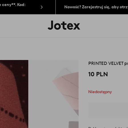
 ceny**. Kod:
Nowość? Zarejestruj się, aby ot
Logo
Jotex
-
przejdź
na
pierwszą
stronę
PRINTED VELVET p
10 PLN
Niedostępny