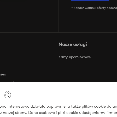
* Zobacz warunki oferty podczas
Nasze usługi
Karty upominkowe
ries
 rozwój
 o dostępności
na internetowa działała poprawnie, a także plików cookie do anali
z naszej strony. Dane osobowe i pliki cookie udostępniamy firm
się