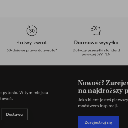
Łatwy zwrot
Darmowa wysyłka
30-dniowe prawo do zwrotu*
Dotyczy przesyłki standard
powyżej 599 PLN
Nowość? Zarejes
na najdroższy 
e pytania. W tym miejscu
ktować.
Jako klient jesteś pierws
mnóstwem inspiracji.
Dostawa
Zarejestruj się