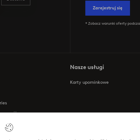
Zarejestruj się
* Zobacz warunki oferty podczas
Nasze usługi
Karty upominkowe
ries
 rozwój
 o dostępności