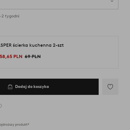
-2 tygodni
SPER ścierka kuchenna 2-szt
58,65 PLN
69 PLN
Dodaj do koszyka
Dodaj
do
ulubionych
ajdroższy produkt*