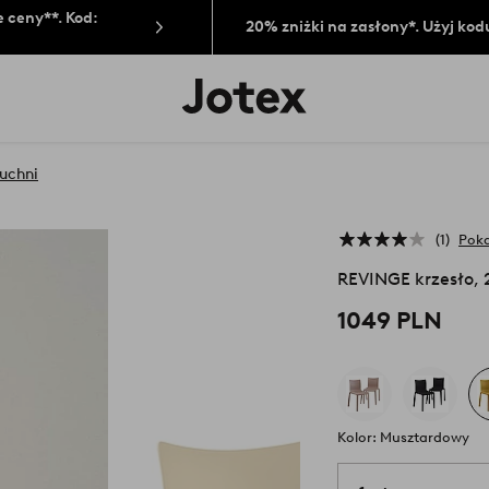
 ceny**. Kod:
20% zniżki na zasłony*. Użyj kod
Logo
Jotex
-
przejdź
na
kuchni
pierwszą
stronę
1
Poka
REVINGE krzesło, 2
1049 PLN
Kolor: Musztardowy