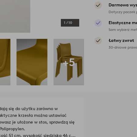
Darmowa wys
Dotyczy paczek 
Elastyczne m
1
/
10
Sam wybierz met
Łatwy zwrot
30-dniowe prawo
+5
adają się do użytku zarówno w
raktyczne krzesła można ustawiać
owasz je ułożone w stos, sprawdzą się
Polipropylen.
ość 51 cm, wysokość siedziska 46 cm,