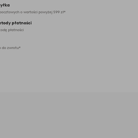
yłka
pocztowych o wartości powyżej 599 zł*
etody płatności
odę płatności
 do zwrotu*