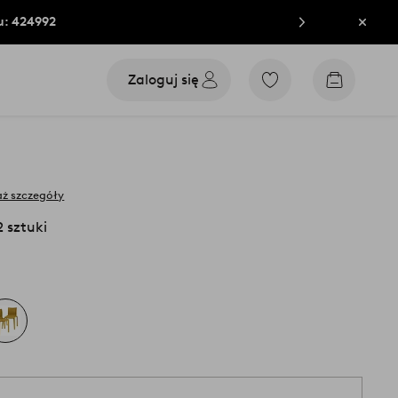
u: 424992
Zamkn
Zaloguj się
Przejdź
Przejdź
do
do
ulubionych
koszyka
oznaczonych
produktów
ż szczegóły
 sztuki