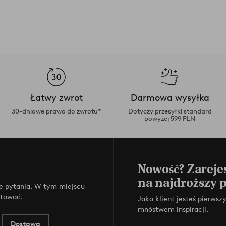
Łatwy zwrot
Darmowa wysyłka
30-dniowe prawo do zwrotu*
Dotyczy przesyłki standard
powyżej 599 PLN
Nowość? Zarejes
na najdroższy 
e pytania. W tym miejscu
ktować.
Jako klient jesteś pierws
mnóstwem inspiracji.
Dostawa