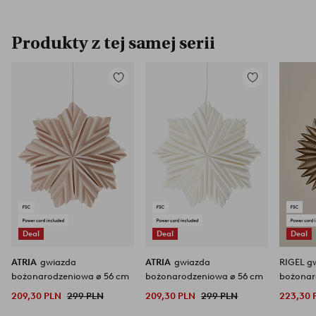
Produkty z tej samej serii
Dodaj
Dodaj
do
do
ulubionych
ulubionych
Deal
Deal
Deal
ATRIA
gwiazda
ATRIA
gwiazda
RIGEL g
bożonarodzeniowa ø 56 cm
bożonarodzeniowa ø 56 cm
bożonar
209,30 PLN
299 PLN
209,30 PLN
299 PLN
223,30 