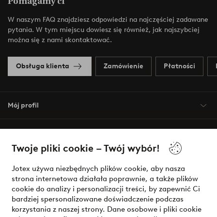
Pomagamy ci
W naszym FAQ znajdziesz odpowiedzi na najczęściej zadawane
pytania. W tym miejscu dowiesz się również, jak najszybciej
można się z nami skontaktować.
Obsługa klienta
Zamówienie
Płatności
Mój profil
O Jotex
Twoje pliki cookie – Twój wybór!
Nasze usługi
Jotex używa niezbędnych plików cookie, aby nasza
strona internetowa działała poprawnie, a także plików
Warunki
cookie do analizy i personalizacji treści, by zapewnić Ci
bardziej spersonalizowane doświadczenie podczas
korzystania z naszej strony. Dane osobowe i pliki cookie