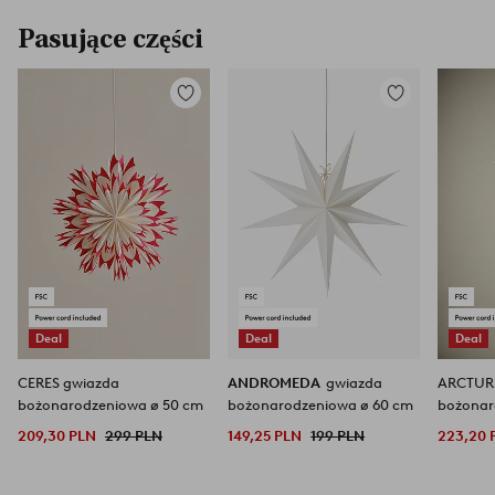
Pasujące części
Dodaj
Dodaj
do
do
ulubionych
ulubionych
Deal
Deal
Deal
CERES gwiazda
ANDROMEDA
gwiazda
ARCTUR
bożonarodzeniowa ø 50 cm
bożonarodzeniowa ø 60 cm
bożonar
209,30 PLN
299 PLN
149,25 PLN
199 PLN
223,20 