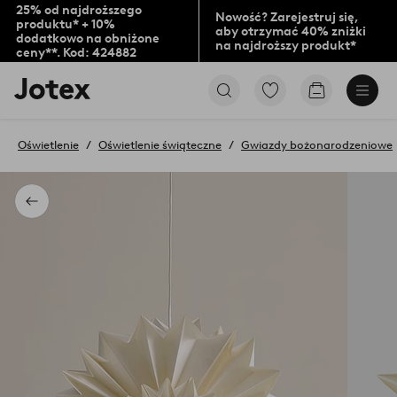
25% od najdroższego
Nowość? Zarejestruj się,
produktu* + 10%
aby otrzymać 40% zniżki
dodatkowo na obniżone
na najdroższy produkt*
ceny**. Kod: 424882
Logo
Przejdź
Przejdź
Jotex
do
do
-
ulubionych
koszyka
przejdź
oznaczonych
Oświetlenie
Oświetlenie świąteczne
Gwiazdy bożonarodzeniowe
na
produktów
pierwszą
stronę
Powrót