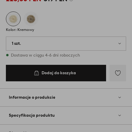
Kolor: Kremowy
1 szt.
W magazynie
Dostawa w ciągu 4-6 dni roboczych
Dodaj do koszyka
Dodaj
do
ulubiony
Informacje o produkcie
Specyfikacja produktu