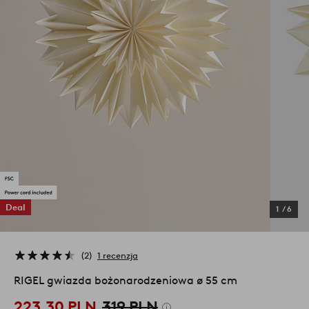
Deal
1
/
6
2
1 recenzja
RIGEL gwiazda bożonarodzeniowa ø 55 cm
223,30 PLN
319 PLN