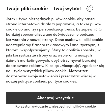
O Jotex
Twoje pliki cookie – Twój wybór!
Nasze usługi
Jotex używa niezbędnych plików cookie, aby nasza
strona internetowa działała poprawnie, a także plików
Warunki
cookie do analizy i personalizacji treści, by zapewnić Ci
bardziej spersonalizowane doświadczenie podczas
korzystania z naszej strony. Dane osobowe i pliki cookie
udostępniamy firmom reklamowym i analitycznym, z
Bezpieczne płatności - zapłać teraz lub podziel się
którymi współpracujemy. Służy to analizie sposobu, w
jaki korzystasz ze strony oraz wspieraniu naszych
Chcesz dowiedzieć się więcej o
naszych opcjach płatności
?
działań marketingowych, abyś otrzymywał bardziej
dopasowane reklamy. Klikając „Akceptuję”, zgadzasz się
na użycie wszystkich plików cookie. Możesz też
dostosować swoje ustawienia i przeczytać więcej w
naszej polityce cookies.
polityce cookies
.
Polska - Wybierz kraj
Akceptuj wszystkie
Instagram
Facebook
Korzystaj wyłącznie z niezbędnych plików cookie