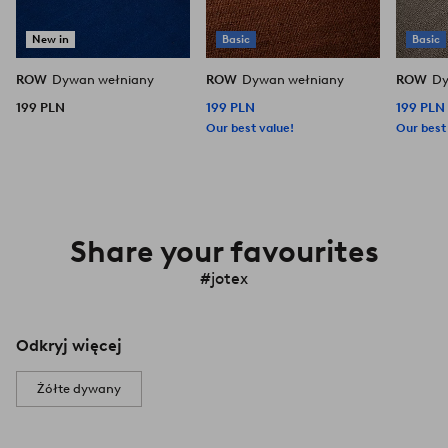
New in
Basic
Basic
ROW
Dywan wełniany
ROW
Dywan wełniany
ROW
Dy
199 PLN
199 PLN
199 PLN
Our best value!
Our best
Share your favourites
#jotex
Odkryj więcej
Żółte dywany