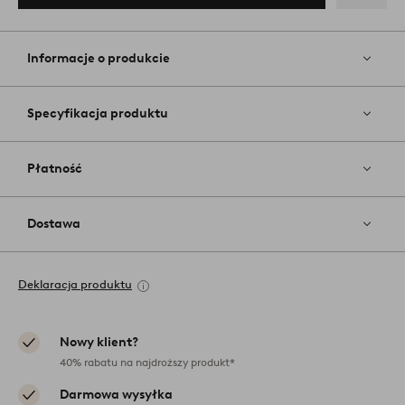
Dodaj
do
ulubiony
Informacje o produkcie
Specyfikacja produktu
Płatność
Dostawa
Deklaracja produktu
Nowy klient?
40% rabatu na najdroższy produkt*
Darmowa wysyłka