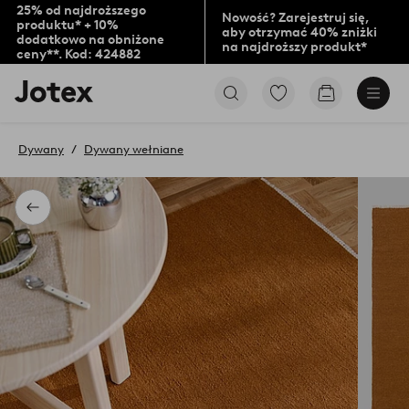
25% od najdroższego
Nowość? Zarejestruj się,
produktu* + 10%
aby otrzymać 40% zniżki
dodatkowo na obniżone
na najdroższy produkt*
ceny**. Kod: 424882
Logo
Przejdź
Przejdź
Jotex
do
do
-
ulubionych
koszyka
przejdź
oznaczonych
Dywany
Dywany wełniane
na
produktów
pierwszą
stronę
Powrót