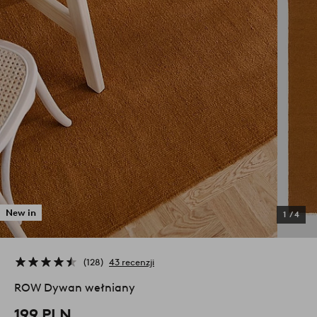
New in
1
/
4
128
43 recenzji
ROW Dywan wełniany
199 PLN