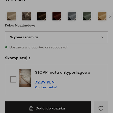
Kolor: Musztardowy
Wybierz rozmiar
{variants} rozmiary są dostępne w magazynie
Dostawa w ciągu 4-6 dni roboczych
Skompletuj z
STOPP mata antypoślizgowa
72,99 PLN
Our best value!
Dodaj do koszyka