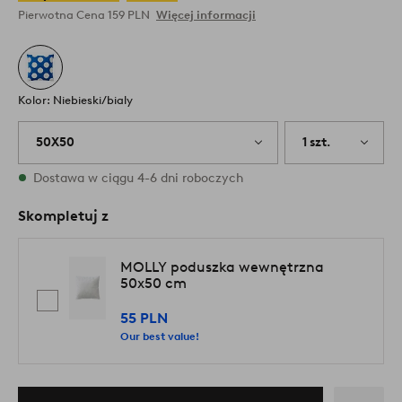
Pierwotna Cena
159 PLN
Więcej informacji
Kolor: Niebieski/bialy
50X50
1 szt.
W magazynie
Dostawa w ciągu 4-6 dni roboczych
Skompletuj z
MOLLY poduszka wewnętrzna
50x50 cm
55 PLN
Our best value!