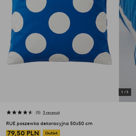
1
/
3
5
3 recenzji
RUE poszewka dekoracyjna 50x50 cm
79,50 PLN
Outlet