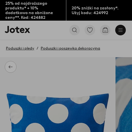
25% od najdroższego
produktu* + 10%
20% zniżki na zasłony*.
dodatkowo na obniżone
Użyj kodu: 424992
ceny**. Kod: 424882
Logo
Przejdź
Przejdź
Jotex
do
do
-
ulubionych
koszyka
przejdź
oznaczonych
Poduszki i pledy
Poduszki i poszewka dekoracyjna
na
produktów
pierwszą
stronę
Powrót