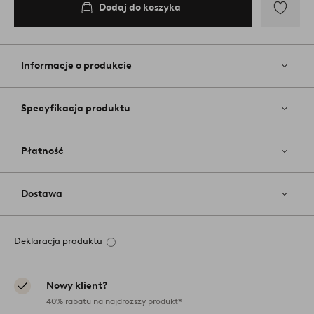
Dodaj do koszyka
Dodaj
do
ulubiony
Informacje o produkcie
Specyfikacja produktu
Płatność
Dostawa
Deklaracja produktu
Nowy klient?
40% rabatu na najdroższy produkt*