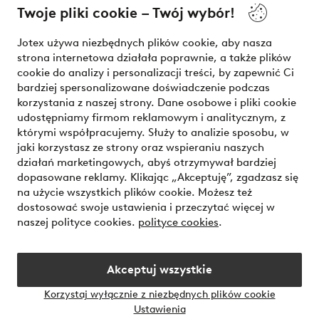
Twoje pliki cookie – Twój wybór!
Nasze usługi
Jotex używa niezbędnych plików cookie, aby nasza
strona internetowa działała poprawnie, a także plików
Warunki
cookie do analizy i personalizacji treści, by zapewnić Ci
bardziej spersonalizowane doświadczenie podczas
korzystania z naszej strony. Dane osobowe i pliki cookie
udostępniamy firmom reklamowym i analitycznym, z
Bezpieczne płatności - zapłać teraz lub podziel się
którymi współpracujemy. Służy to analizie sposobu, w
jaki korzystasz ze strony oraz wspieraniu naszych
Chcesz dowiedzieć się więcej o
naszych opcjach płatności
?
działań marketingowych, abyś otrzymywał bardziej
dopasowane reklamy. Klikając „Akceptuję”, zgadzasz się
na użycie wszystkich plików cookie. Możesz też
dostosować swoje ustawienia i przeczytać więcej w
naszej polityce cookies.
polityce cookies
.
Polska - Wybierz kraj
Akceptuj wszystkie
Instagram
Facebook
Korzystaj wyłącznie z niezbędnych plików cookie
Ustawienia