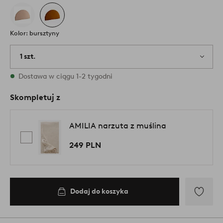
Kolor: bursztyny
1 szt.
W magazynie
Dostawa w ciągu 1-2 tygodni
Skompletuj z
AMILIA narzuta z muślina
249 PLN
Dodaj do koszyka
Dodaj
do