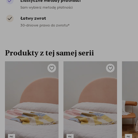
Elastyczne metody płatności
Sam wybierz metodę płatności
Łatwy zwrot
30-dniowe prawo do zwrotu*
Produkty z tej samej serii
Dodaj
Dodaj
do
do
ulubionych
ulubionych