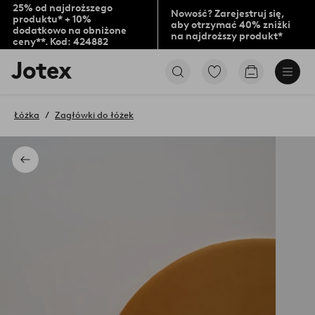
25% od najdroższego
Nowość? Zarejestruj się,
produktu* + 10%
aby otrzymać 40% zniżki
dodatkowo na obniżone
na najdroższy produkt*
ceny**. Kod: 424882
Logo
Przejdź
Przejdź
Jotex
do
do
-
ulubionych
koszyka
przejdź
oznaczonych
Łóżka
Zagłówki do łóżek
na
produktów
pierwszą
stronę
Powrót