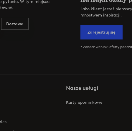
e pytania. W tym miejscu
ktować.
Jako klient jesteś pierws
mnóstwem inspiracji.
Dostawa
Zarejestruj się
* Zobacz warunki oferty podczas
Nasze usługi
Karty upominkowe
ries
 rozwój