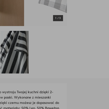
1
/
3
wystroju Twojej kuchni dzięki 2-
w paski. Wykonane z mieszanki
 dzięki czemu możesz je dopasować do
Jakość materiału: 50% Len, 50% Bawełna.