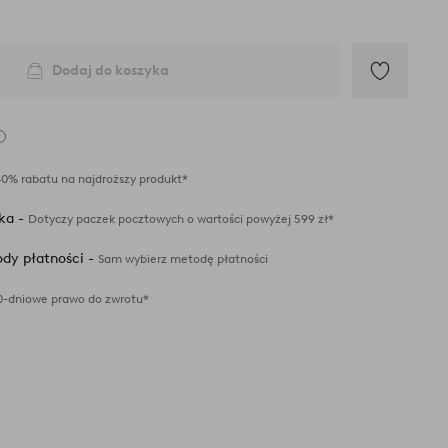
Dodaj do koszyka
Dodaj
do
ulubionych
40% rabatu na najdroższy produkt*
ka -
Dotyczy paczek pocztowych o wartości powyżej 599 zł*
dy płatności -
Sam wybierz metodę płatności
0-dniowe prawo do zwrotu*