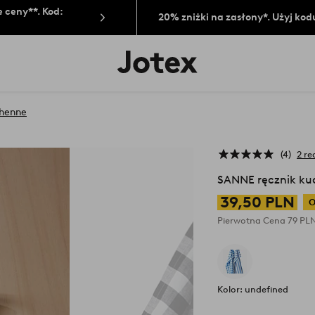
 ceny**. Kod:
20% zniżki na zasłony*. Użyj kod
Logo
Jotex
-
przejdź
na
chenne
pierwszą
stronę
4
2 re
SANNE ręcznik kuc
39,50 PLN
O
Pierwotna Cena
79 PL
Kolor: undefined