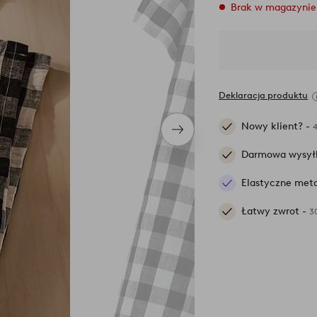
Brak w magazynie
Deklaracja produktu
Nowy klient? -
Następny
produkt
Darmowa wysył
Elastyczne meto
Łatwy zwrot -
3