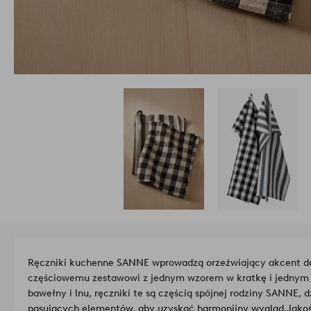
Ręczniki kuchenne SANNE wprowadzą orzeźwiający akcent do 
częściowemu zestawowi z jednym wzorem w kratkę i jednym 
bawełny i lnu, ręczniki te są częścią spójnej rodziny SANNE,
pasujących elementów, aby uzyskać harmonijny wygląd.