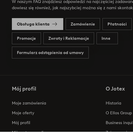
W naszym FAQ znajdziesz odpowiedzi na najczęściej zadawan
dowiesz się również, jak najszybciej można się z nami skonta
Obsługa klienta
Zamówienie
Płatności
Promocje
Zwroty i Reklamacje
Inne
Formularz odstąpienia od umowy
Mój profil
O Jotex
Moje zamówienia
Historia
Moje oferty
O Ellos Group
Mój profil
Business inqui
Mijn retourzendingen
Zrównoważony