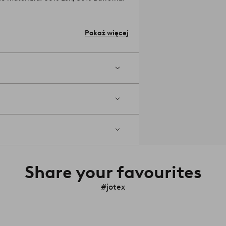
°C. Nie używaj wybielacza. Suszyć w
Pokaż więcej
turą. Najwyższa dopuszczalna
alnik naftowy). Skurcz maks. 5
Share your favourites
#jotex