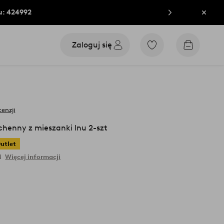
u: 424992
Zamkn
Zaloguj się
Przejdź
Przejdź
do
do
ulubionych
koszyka
oznaczonych
produktów
cenzji
henny z mieszanki lnu 2-szt
utlet
N
Więcej informacji