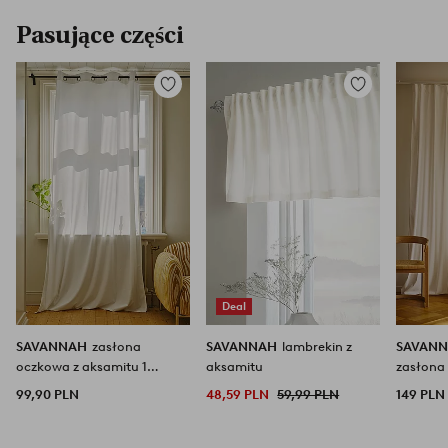
Pasujące części
Dodaj
Dodaj
do
do
ulubionych
ulubionych
Deal
SAVANNAH
zasłona
SAVANNAH
lambrekin z
SAVAN
oczkowa z aksamitu 1
aksamitu
zasłona 
długości
szeroka
99,90 PLN
48,59 PLN
59,99 PLN
149 PLN