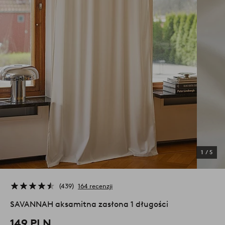
1
/
5
439
164 recenzji
SAVANNAH aksamitna zasłona 1 długości
149 PLN