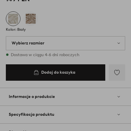
Kolor: Bialy
Wybierz rozmiar
2 rozmiary są dostępne w magazynie
Dostawa w ciągu 4-6 dni roboczych
Dodaj do koszyka
Dodaj
do
ulubiony
Informacje o produkcie
Specyfikacja produktu