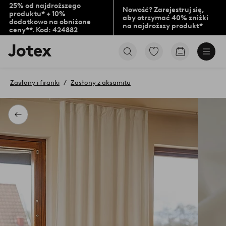
25% od najdroższego
Nowość? Zarejestruj się,
produktu* + 10%
aby otrzymać 40% zniżki
dodatkowo na obniżone
na najdroższy produkt*
ceny**. Kod: 424882
Logo
Przejdź
Przejdź
Jotex
do
do
-
ulubionych
koszyka
przejdź
oznaczonych
Zasłony i firanki
Zasłony z aksamitu
na
produktów
pierwszą
stronę
Powrót