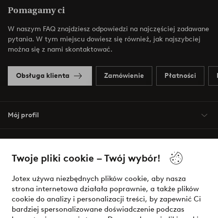
Pomagamy ci
W naszym FAQ znajdziesz odpowiedzi na najczęściej zadawane
pytania. W tym miejscu dowiesz się również, jak najszybciej
można się z nami skontaktować.
Obsługa klienta
Zamówienie
Płatności
Mój profil
O Jotex
Twoje pliki cookie – Twój wybór!
Nasze usługi
Jotex używa niezbędnych plików cookie, aby nasza
strona internetowa działała poprawnie, a także plików
Warunki
cookie do analizy i personalizacji treści, by zapewnić Ci
bardziej spersonalizowane doświadczenie podczas