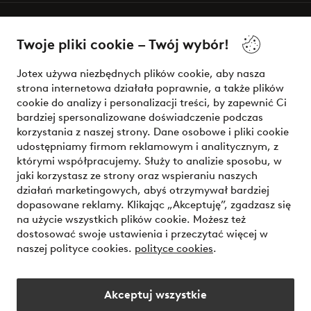
O Jotex
Twoje pliki cookie – Twój wybór!
Nasze usługi
Jotex używa niezbędnych plików cookie, aby nasza
strona internetowa działała poprawnie, a także plików
Warunki
cookie do analizy i personalizacji treści, by zapewnić Ci
bardziej spersonalizowane doświadczenie podczas
korzystania z naszej strony. Dane osobowe i pliki cookie
udostępniamy firmom reklamowym i analitycznym, z
Bezpieczne płatności - zapłać teraz lub podziel się
którymi współpracujemy. Służy to analizie sposobu, w
jaki korzystasz ze strony oraz wspieraniu naszych
Chcesz dowiedzieć się więcej o
naszych opcjach płatności
?
działań marketingowych, abyś otrzymywał bardziej
dopasowane reklamy. Klikając „Akceptuję”, zgadzasz się
na użycie wszystkich plików cookie. Możesz też
dostosować swoje ustawienia i przeczytać więcej w
naszej polityce cookies.
polityce cookies
.
Polska - Wybierz kraj
Akceptuj wszystkie
Instagram
Facebook