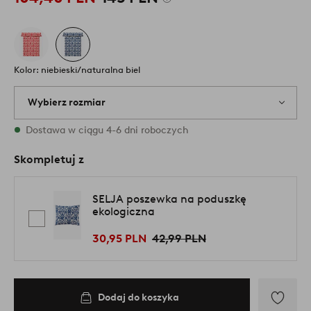
Kolor: niebieski/naturalna biel
Wybierz rozmiar
{variants} rozmiary są dostępne w magazynie
Dostawa w ciągu 4-6 dni roboczych
Skompletuj z
SELJA poszewka na poduszkę
ekologiczna
30,95 PLN
42,99 PLN
Dodaj do koszyka