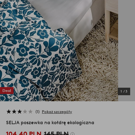
Deal
1
/
3
1
Pokaż szczegóły
SELJA poszewka na kołdrę ekologiczna
104,40 PLN
145 PLN