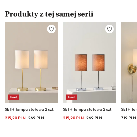
Produkty z tej samej serii
Dodaj
Dodaj
do
do
ulubionych
ulubionych
Deal
Deal
SETH
lampa stołowa 2 szt.
SETH
lampa stołowa 2 szt.
SETH
la
215,20 PLN
269 PLN
215,20 PLN
269 PLN
319 PLN