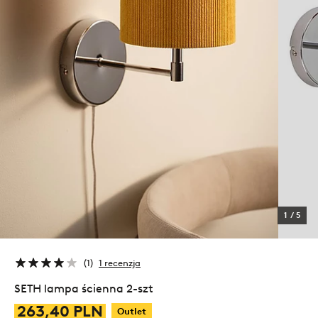
1
/
5
1
1 recenzja
SETH lampa ścienna 2-szt
263,40 PLN
Outlet