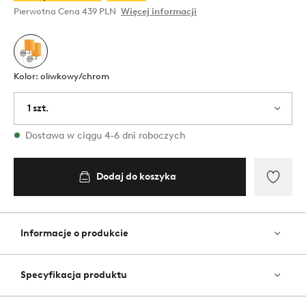
Pierwotna Cena
439 PLN
Więcej informacji
Kolor: oliwkowy/chrom
1 szt.
W magazynie
Dostawa w ciągu 4-6 dni roboczych
Dodaj do koszyka
Dodaj
do
ulubi
Informacje o produkcie
Specyfikacja produktu