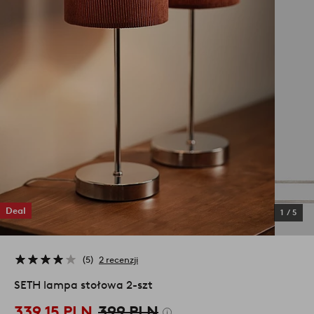
Deal
1
/
5
5
2 recenzji
SETH lampa stołowa 2-szt
339,15 PLN
399 PLN