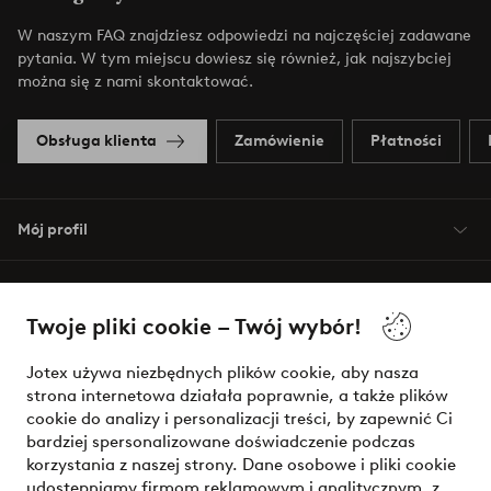
W naszym FAQ znajdziesz odpowiedzi na najczęściej zadawane
pytania. W tym miejscu dowiesz się również, jak najszybciej
można się z nami skontaktować.
Obsługa klienta
Zamówienie
Płatności
Mój profil
O Jotex
Twoje pliki cookie – Twój wybór!
Nasze usługi
Jotex używa niezbędnych plików cookie, aby nasza
strona internetowa działała poprawnie, a także plików
Warunki
cookie do analizy i personalizacji treści, by zapewnić Ci
bardziej spersonalizowane doświadczenie podczas
korzystania z naszej strony. Dane osobowe i pliki cookie
udostępniamy firmom reklamowym i analitycznym, z