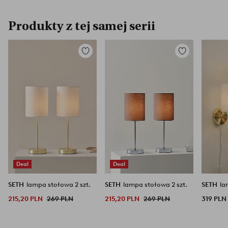
Produkty z tej samej serii
Dodaj
Dodaj
do
do
ulubionych
ulubionych
Deal
Deal
SETH
lampa stołowa 2 szt.
SETH
lampa stołowa 2 szt.
SETH
la
215,20 PLN
269 PLN
215,20 PLN
269 PLN
319 PLN