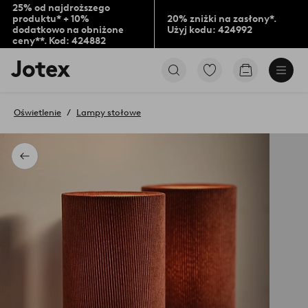
25% od najdroższego
produktu* + 10%
20% zniżki na zasłony*.
dodatkowo na obniżone
Użyj kodu: 424992
ceny**. Kod: 424882
Logo
Przejdź
Przejdź
Jotex
do
do
-
ulubionych
koszyka
przejdź
oznaczonych
Oświetlenie
Lampy stołowe
na
produktów
pierwszą
stronę
Powrót