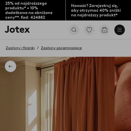
25% od najdroższego
Nowość? Zarejestruj się,
produktu* + 10%
aby otrzymać 40% zniżki
dodatkowo na obniżone
na najdroższy produkt*
ceny**. Kod: 424882
Logo
Przejdź
Przejdź
Jotex
do
do
-
ulubionych
koszyka
przejdź
oznaczonych
Zasłony i firanki
Zasłony zaciemniające
na
produktów
pierwszą
stronę
Powrót