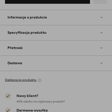
Dodaj
do
ulubiony
Informacje o produkcie
Specyfikacja produktu
Płatność
Dostawa
Deklaracja produktu
Nowy klient?
40% rabatu na najdroższy produkt*
Darmowa wysyłka