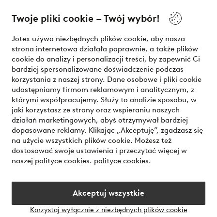
O Jotex
Twoje pliki cookie – Twój wybór!
Nasze usługi
Jotex używa niezbędnych plików cookie, aby nasza
strona internetowa działała poprawnie, a także plików
Warunki
cookie do analizy i personalizacji treści, by zapewnić Ci
bardziej spersonalizowane doświadczenie podczas
korzystania z naszej strony. Dane osobowe i pliki cookie
udostępniamy firmom reklamowym i analitycznym, z
Bezpieczne płatności - zapłać teraz lub podziel się
którymi współpracujemy. Służy to analizie sposobu, w
jaki korzystasz ze strony oraz wspieraniu naszych
Chcesz dowiedzieć się więcej o
naszych opcjach płatności
?
działań marketingowych, abyś otrzymywał bardziej
dopasowane reklamy. Klikając „Akceptuję”, zgadzasz się
na użycie wszystkich plików cookie. Możesz też
dostosować swoje ustawienia i przeczytać więcej w
naszej polityce cookies.
polityce cookies
.
Polska - Wybierz kraj
Akceptuj wszystkie
Instagram
Facebook
Korzystaj wyłącznie z niezbędnych plików cookie