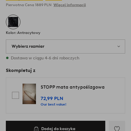
Pierwotna Cena
1889 PLN
Więcej informacji
Kolor: Antracytowy
Wybierz rozmiar
1 rozmiary są dostępne w magazynie
Dostawa w ciągu 4-6 dni roboczych
Skompletuj z
STOPP mata antypoślizgowa
72,99 PLN
Our best value!
Dodaj do koszyka