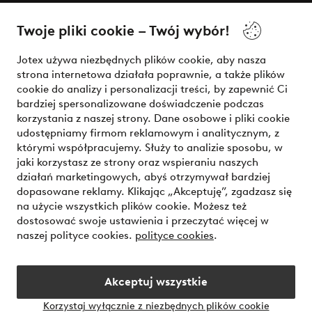
O Jotex
Twoje pliki cookie – Twój wybór!
Nasze usługi
Jotex używa niezbędnych plików cookie, aby nasza
strona internetowa działała poprawnie, a także plików
Warunki
cookie do analizy i personalizacji treści, by zapewnić Ci
bardziej spersonalizowane doświadczenie podczas
korzystania z naszej strony. Dane osobowe i pliki cookie
udostępniamy firmom reklamowym i analitycznym, z
Bezpieczne płatności - zapłać teraz lub podziel się
którymi współpracujemy. Służy to analizie sposobu, w
jaki korzystasz ze strony oraz wspieraniu naszych
Chcesz dowiedzieć się więcej o
naszych opcjach płatności
?
działań marketingowych, abyś otrzymywał bardziej
dopasowane reklamy. Klikając „Akceptuję”, zgadzasz się
na użycie wszystkich plików cookie. Możesz też
dostosować swoje ustawienia i przeczytać więcej w
naszej polityce cookies.
polityce cookies
.
Polska - Wybierz kraj
Akceptuj wszystkie
Instagram
Facebook
Korzystaj wyłącznie z niezbędnych plików cookie