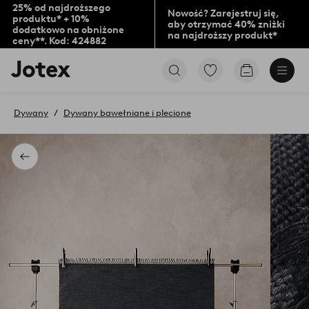
25% od najdroższego
Nowość? Zarejestruj się,
produktu* + 10%
aby otrzymać 40% zniżki
dodatkowo na obniżone
na najdroższy produkt*
ceny**. Kod: 424882
Logo
Przejdź
Przejdź
Jotex
do
do
-
ulubionych
koszyka
przejdź
oznaczonych
Dywany
Dywany bawełniane i plecione
na
produktów
pierwszą
stronę
Powrót