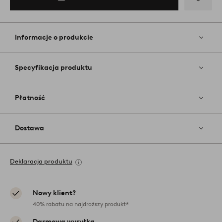
Dodaj
do
ulubiony
Informacje o produkcie
Specyfikacja produktu
Płatność
Dostawa
Deklaracja produktu
Nowy klient?
40% rabatu na najdroższy produkt*
Darmowa wysyłka