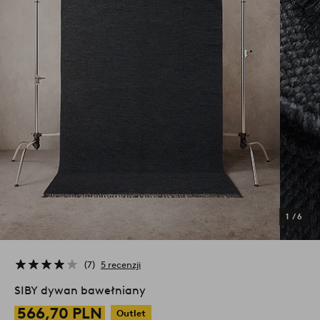
1
/
6
7
5 recenzji
SIBY dywan bawełniany
566,70 PLN
Outlet