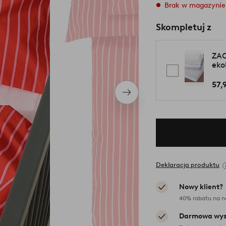
Brak w magazynie
Skompletuj z
ZAC
eko
57,
Następny
produkt
Deklaracja produktu
Nowy klient?
40% rabatu na n
Darmowa wys