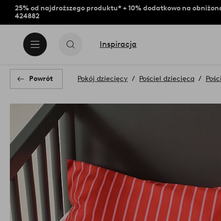
25% od najdroższego produktu* + 10% dodatkowo na obniżone
424882
Inspiracja
Powrót
Pokój dziecięcy
Pościel dziecięca
Pośc