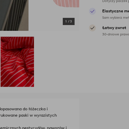
Dotyczy paczek 
Elastyczne m
Sam wybierz met
1
/
3
Łatwy zwrot
30-dniowe prawo
dopasowana do łóżeczka i
rukowane paski w wyrazistych
chemicznych pestycydów, nawozów i