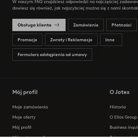
W naszym FAQ znajdziesz odpowiedzi na najczęściej zadawan
dowiesz się również, jak najszybciej można się z nami skonta
Obsługa klienta
Zamówienie
Płatności
Promocje
Zwroty i Reklamacje
Inne
Formularz odstąpienia od umowy
Mój profil
O Jotex
Moje zamówienia
Historia
Moje oferty
O Ellos Group
Mój profil
Business inqui
Mijn retourzendingen
Zrównoważony