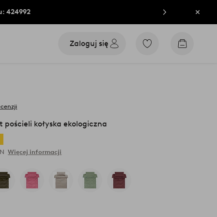
u: 424992
Zamkn
Zaloguj się
Przejdź
Przejdź
do
do
ulubionych
koszyka
oznaczonych
produktów
ecenzji
 pościeli kołyska ekologiczna
LN
Więcej informacji