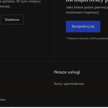
e pytania. W tym miejscu
ktować.
Jako klient jesteś pierws
mnóstwem inspiracji.
Dostawa
Zarejestruj się
* Zobacz warunki oferty podczas
Nasze usługi
Karty upominkowe
ries
 rozwój