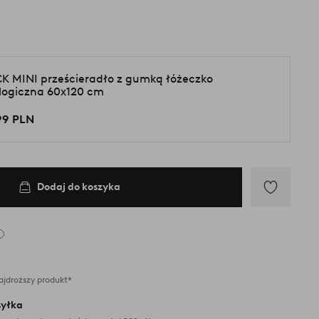
K MINI prześcieradło z gumką łóżeczko
logiczna 60x120 cm
99 PLN
Dodaj do koszyka
Dodaj
do
ulubionych
ajdroższy produkt*
yłka