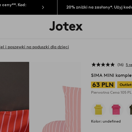
 ceny**. Kod:
20% zniżki na zasłony*. Użyj kod
Logo
Jotex
-
przejdź
na
iel i poszewki na poduszki dla dzieci
pierwszą
stronę
16
5 r
SIMA MINI komplet
63 PLN
Outlet
Pierwotna Cena
105 P
Kolor: undefined