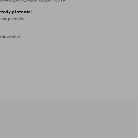
pocztowych o wartości powyżej 599 zł*
etody płatności
odę płatności
 do zwrotu*