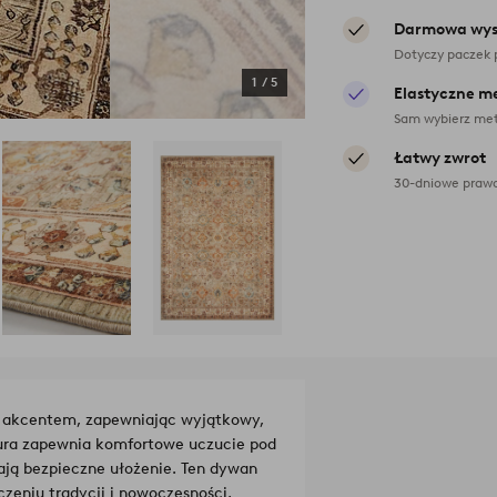
Darmowa wys
Dotyczy paczek 
1
/
5
Elastyczne m
Sam wybierz met
Łatwy zwrot
30-dniowe prawo
m akcentem, zapewniając wyjątkowy,
ura zapewnia komfortowe uczucie pod
iają bezpieczne ułożenie. Ten dywan
zeniu tradycji i nowoczesności,