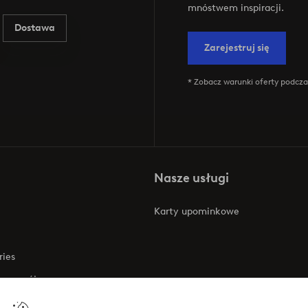
mnóstwem inspiracji.
Dostawa
Zarejestruj się
* Zobacz warunki oferty podczas
Nasze usługi
Karty upominkowe
ries
 rozwój
 o dostępności