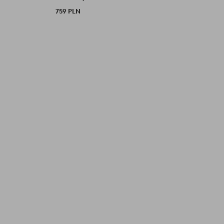
759 PLN
P