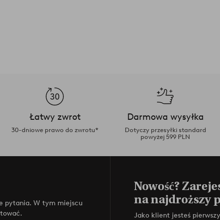
Łatwy zwrot
Darmowa wysyłka
30-dniowe prawo do zwrotu*
Dotyczy przesyłki standard
powyżej 599 PLN
Nowość? Zarejes
na najdroższy 
e pytania. W tym miejscu
ktować.
Jako klient jesteś pierws