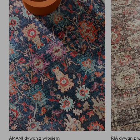
do
ulubionych
AMANI dywan z włosiem
RIA dywan z 