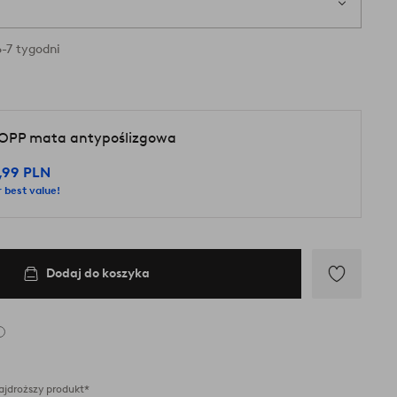
ry są dostępne w magazynie
-7 tygodni
OPP mata antypoślizgowa
,99 PLN
 best value!
Dodaj do koszyka
Dodaj
do
ulubionych
ajdroższy produkt*