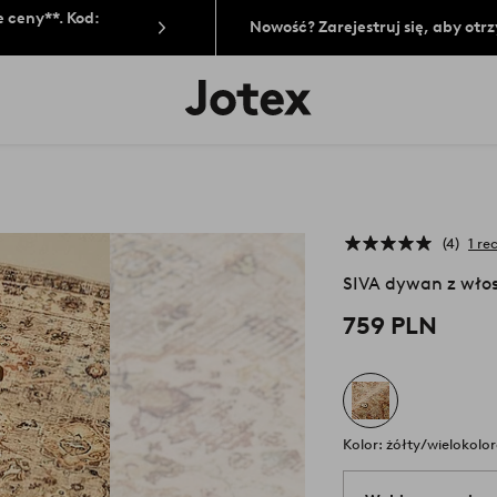
 ceny**. Kod:
Nowość? Zarejestruj się, aby ot
Logo
Jotex
-
przejdź
na
pierwszą
stronę
4
1 re
SIVA dywan z wło
759 PLN
Kolor: żółty/wielokolo