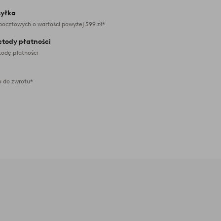
yłka
pocztowych o wartości powyżej 599 zł*
etody płatności
odę płatności
 do zwrotu*