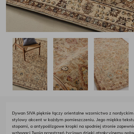
Dywan SIVA pięknie łączy orientalne wzornictwo z nordycki
stylowy akcent w każdym pomieszczeniu. Jego miękka tekst
stopami, a antypoślizgowe kropki na spodniej stronie zapewn
wzbogaci Twoją przestrzeń życiową dzięki atrakcyjnemu połąc