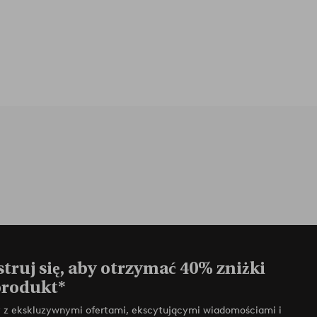
truj się, aby otrzymać 40% zniżki
produkt*
zy z ekskluzywnymi ofertami, ekscytującymi wiadomościami i