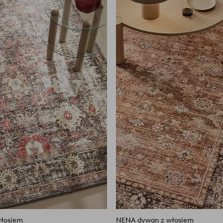
do
ulubionych
włosiem
NENA dywan z włosiem