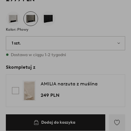
Kolor: Płowy
1 szt.
W magazynie
Dostawa w ciągu 1-2 tygodni
Skompletuj z
AMILIA narzuta z muślina
249 PLN
Dodaj do koszyka