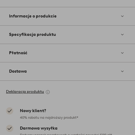
Dodaj
do
ulubiony
Informacje o produkcie
Specyfikacja produktu
Płatność
Dostawa
Deklaracja produktu
Nowy klient?
40% rabatu na najdroższy produkt*
Darmowa wysyłka
Dotyczy paczek pocztowych o wartości powyżej 599 zł*