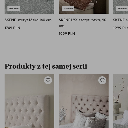
SKENE
szczyt łóżka 160 cm
SKENE LYX
szczyt łóżka, 90
SKENE
s
cm
1749 PLN
1999 PL
1999 PLN
Produkty z tej samej serii
Dodaj
Dodaj
do
do
ulubionych
ulubionych