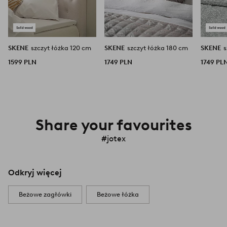
SKENE
szczyt łóżka 120 cm
SKENE
szczyt łóżka 180 cm
SKENE
s
1599 PLN
1749 PLN
1749 PL
Share your favourites
#jotex
Odkryj więcej
Beżowe zagłówki
Beżowe łóżka