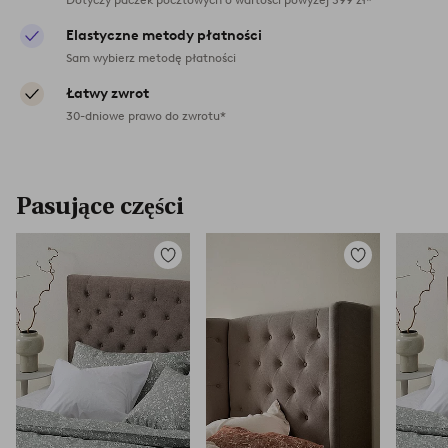
Elastyczne metody płatności
Sam wybierz metodę płatności
Łatwy zwrot
30-dniowe prawo do zwrotu*
Pasujące części
Dodaj
Dodaj
do
do
ulubionych
ulubionych