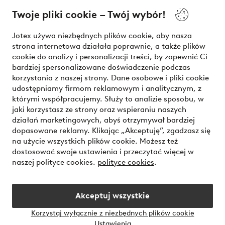
Twoje pliki cookie – Twój wybór!
Nasze usługi
Jotex używa niezbędnych plików cookie, aby nasza
strona internetowa działała poprawnie, a także plików
Warunki
cookie do analizy i personalizacji treści, by zapewnić Ci
bardziej spersonalizowane doświadczenie podczas
korzystania z naszej strony. Dane osobowe i pliki cookie
udostępniamy firmom reklamowym i analitycznym, z
Bezpieczne płatności - zapłać teraz lub podziel się
którymi współpracujemy. Służy to analizie sposobu, w
jaki korzystasz ze strony oraz wspieraniu naszych
Chcesz dowiedzieć się więcej o
naszych opcjach płatności
?
działań marketingowych, abyś otrzymywał bardziej
dopasowane reklamy. Klikając „Akceptuję”, zgadzasz się
na użycie wszystkich plików cookie. Możesz też
dostosować swoje ustawienia i przeczytać więcej w
naszej polityce cookies.
polityce cookies
.
Polska - Wybierz kraj
Akceptuj wszystkie
Instagram
Facebook
Korzystaj wyłącznie z niezbędnych plików cookie
Ustawienia