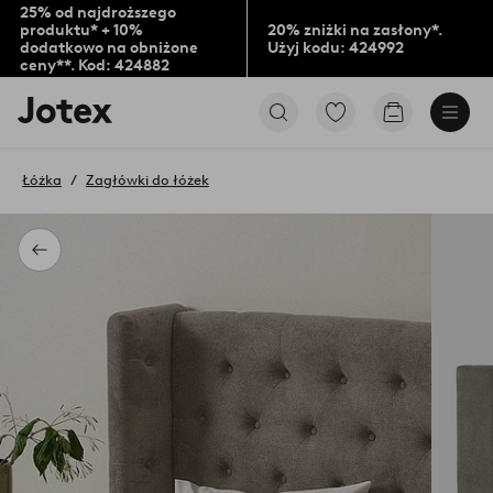
25% od najdroższego
produktu* + 10%
20% zniżki na zasłony*.
dodatkowo na obniżone
Użyj kodu: 424992
ceny**. Kod: 424882
Logo
Przejdź
Przejdź
Jotex
do
do
-
ulubionych
koszyka
przejdź
oznaczonych
Łóżka
Zagłówki do łóżek
na
produktów
pierwszą
stronę
Powrót