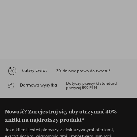
Łatwy zwrot
30-dniowe prawo do zwrotu*
Dotyczy przesyłki standard
Darmowa wysyłka
powyżej 599 PLN
Nowość? Zarejestruj się, aby otrzymać 40%
zniżki na najdroższy produkt*
Jako klient jesteś pierwszy z ekskluzywnymi ofertami,
ekscytującymi wiadomościami i mnóstwem inspiracji.