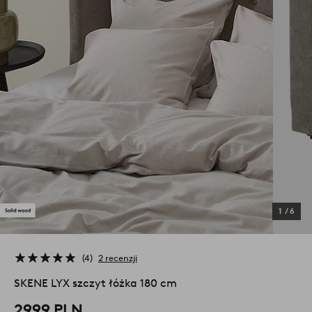
1
/
6
4
2 recenzji
SKENE LYX szczyt łóżka 180 cm
2999 PLN