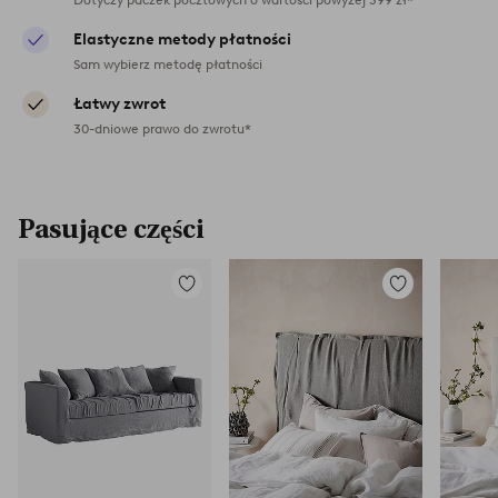
Elastyczne metody płatności
Sam wybierz metodę płatności
Łatwy zwrot
30-dniowe prawo do zwrotu*
Pasujące części
Dodaj
Dodaj
do
do
ulubionych
ulubionych