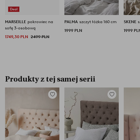
Deal
MARSEILLE
pokrowiec na
PALMA
szczyt łóżka 160 cm
SKENE
s
sofę 3-osobową
1999 PLN
1999 PL
1749,30 PLN
2499 PLN
Produkty z tej samej serii
Dodaj
Dodaj
do
do
ulubionych
ulubionych