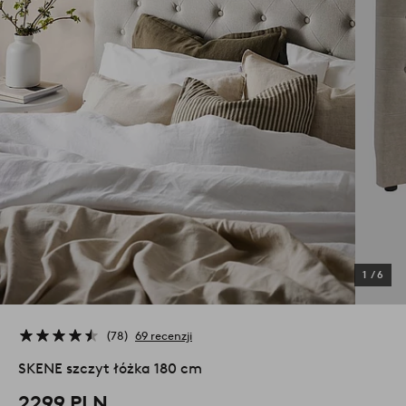
1
/
6
78
69 recenzji
SKENE szczyt łóżka 180 cm
2299 PLN