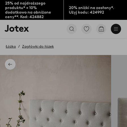
25% od najdroższego
produktu* + 10%
20% zniżki na zasłony*.
dodatkowo na obniżone
Użyj kodu: 424992
ceny**. Kod: 424882
Logo
Przejdź
Przejdź
Jotex
do
do
-
ulubionych
koszyka
przejdź
oznaczonych
Łóżka
Zagłówki do łóżek
na
produktów
pierwszą
stronę
Powrót