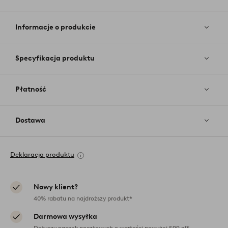
Dodaj
do
ulubiony
Informacje o produkcie
Specyfikacja produktu
Płatność
Dostawa
Deklaracja produktu
Nowy klient?
40% rabatu na najdroższy produkt*
Darmowa wysyłka
Dotyczy paczek pocztowych o wartości powyżej 599 zł*