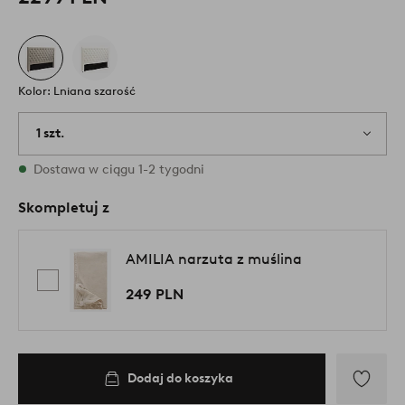
Kolor: Lniana szarość
1 szt.
W magazynie
Dostawa w ciągu 1-2 tygodni
Skompletuj z
AMILIA narzuta z muślina
249 PLN
Dodaj do koszyka