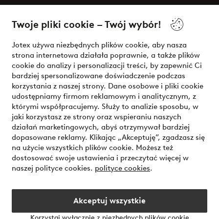
O Jotex
Twoje pliki cookie – Twój wybór!
Nasze usługi
Jotex używa niezbędnych plików cookie, aby nasza
strona internetowa działała poprawnie, a także plików
Warunki
cookie do analizy i personalizacji treści, by zapewnić Ci
bardziej spersonalizowane doświadczenie podczas
korzystania z naszej strony. Dane osobowe i pliki cookie
udostępniamy firmom reklamowym i analitycznym, z
Bezpieczne płatności - zapłać teraz lub podziel się
którymi współpracujemy. Służy to analizie sposobu, w
jaki korzystasz ze strony oraz wspieraniu naszych
Chcesz dowiedzieć się więcej o
naszych opcjach płatności
?
działań marketingowych, abyś otrzymywał bardziej
dopasowane reklamy. Klikając „Akceptuję”, zgadzasz się
na użycie wszystkich plików cookie. Możesz też
dostosować swoje ustawienia i przeczytać więcej w
naszej polityce cookies.
polityce cookies
.
Polska - Wybierz kraj
Akceptuj wszystkie
Instagram
Facebook
Korzystaj wyłącznie z niezbędnych plików cookie