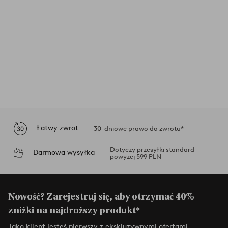
Łatwy zwrot
30-dniowe prawo do zwrotu*
Dotyczy przesyłki standard
Darmowa wysyłka
powyżej 599 PLN
Nowość? Zarejestruj się, aby otrzymać 40%
zniżki na najdroższy produkt*
Jako klient jesteś pierwszy z ekskluzywnymi ofertami,