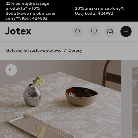
25% od najdroższego
produktu* + 10%
20% zniżki na zasłony*.
dodatkowo na obniżone
Użyj kodu: 424992
ceny**. Kod: 424882
Logo
Przejdź
Przejdź
Jotex
do
do
-
ulubionych
koszyka
przejdź
oznaczonych
Gotowanie i zastawa stołowa
Obrusy
na
produktów
pierwszą
stronę
Powrót