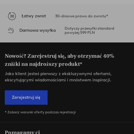
Łatwy zwrot
30-dniowe prawo do zwrotu*
Dotyczy przesyłki standard
Darmowa wysyłka
powyżej 599 PLN
Nowość? Zarejestruj się, aby otrzymać 40%
zniżki na najdroższy produkt*
Jako klient jesteś pierwszy z ekskluzywnymi ofertami,
ekscytującymi wiadomościami i mnóstwem inspiracji.
Zarejestruj się
* Zobacz warunki oferty podczas rejestracji
Pomagamy ci