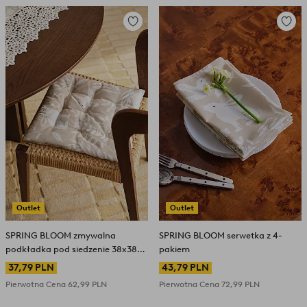
Dodaj
Dodaj
do
do
ulubionych
ulubio
Outlet
Outlet
SPRING BLOOM zmywalna
SPRING BLOOM serwetka z 4-
podkładka pod siedzenie 38x38
pakiem
cm
37,79 PLN
43,79 PLN
Pierwotna Cena
62,99 PLN
Pierwotna Cena
72,99 PLN