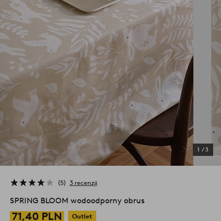
1
/
3
5
3 recenzji
SPRING BLOOM wodoodporny obrus
71,40 PLN
Outlet