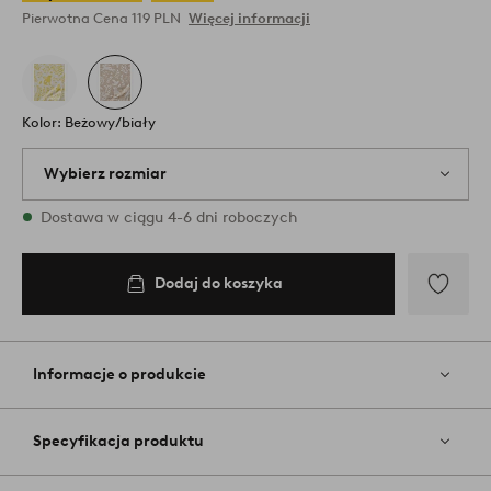
Pierwotna Cena
119 PLN
Więcej informacji
Kolor: Beżowy/biały
Wybierz rozmiar
{variants} rozmiary są dostępne w magazynie
Dostawa w ciągu 4-6 dni roboczych
Dodaj do koszyka
Dodaj
145
do
koszyka
Dodaj
do
ulubiony
Informacje o produkcie
Specyfikacja produktu