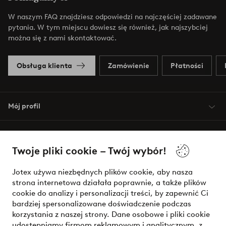
W naszym FAQ znajdziesz odpowiedzi na najczęściej zadawane
pytania. W tym miejscu dowiesz się również, jak najszybciej
można się z nami skontaktować.
Obsługa klienta
Zamówienie
Płatności
Mój profil
O Jotex
Twoje pliki cookie – Twój wybór!
Nasze usługi
Jotex używa niezbędnych plików cookie, aby nasza
strona internetowa działała poprawnie, a także plików
Warunki
cookie do analizy i personalizacji treści, by zapewnić Ci
bardziej spersonalizowane doświadczenie podczas
korzystania z naszej strony. Dane osobowe i pliki cookie
udostępniamy firmom reklamowym i analitycznym, z