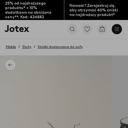
25% od najdroższego
Nowość? Zarejestruj się,
produktu* + 10%
aby otrzymać 40% zniżki
dodatkowo na obniżone
na najdroższy produkt*
ceny**. Kod: 424882
Logo
Przejdź
Przejdź
Jotex
do
do
-
ulubionych
koszyka
przejdź
oznaczonych
Meble
Stoły
Stoliki dostawiane do sofy
na
produktów
pierwszą
stronę
Powrót