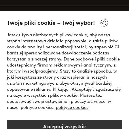
O Jotex
Twoje pliki cookie – Twój wybór!
Nasze usługi
Jotex używa niezbędnych plików cookie, aby nasza
strona internetowa działała poprawnie, a także plików
Warunki
cookie do analizy i personalizacji treści, by zapewnić Ci
bardziej spersonalizowane doświadczenie podczas
korzystania z naszej strony. Dane osobowe i pliki cookie
udostępniamy firmom reklamowym i analitycznym, z
Bezpieczne płatności - zapłać teraz lub podziel się
którymi współpracujemy. Służy to analizie sposobu, w
jaki korzystasz ze strony oraz wspieraniu naszych
Chcesz dowiedzieć się więcej o
naszych opcjach płatności
?
działań marketingowych, abyś otrzymywał bardziej
dopasowane reklamy. Klikając „Akceptuję”, zgadzasz się
na użycie wszystkich plików cookie. Możesz też
dostosować swoje ustawienia i przeczytać więcej w
naszej polityce cookies.
polityce cookies
.
Polska - Wybierz kraj
Akceptuj wszystkie