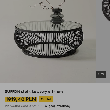
1
/
3
SUFFON stolik kawowy ø 94 cm
1919,40 PLN
Outlet
Pierwotna Cena
3199 PLN
Więcej informacji