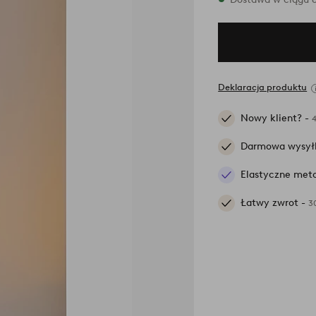
Deklaracja produktu
Nowy klient? -
Darmowa wysył
Elastyczne meto
Łatwy zwrot -
3