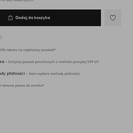
Dodaj do koszyka
Dodaj
do
ulubionych
40% rabatu na najdroższy produkt*
ka -
Dotyczy paczek pocztowych o wartości powyżej 599 zł*
dy płatności -
Sam wybierz metodę płatności
0-dniowe prawo do zwrotu*