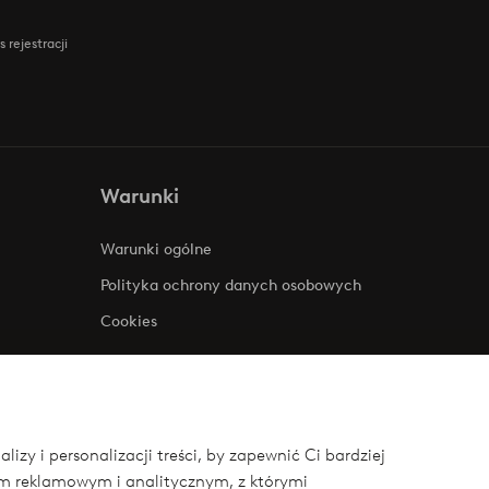
 rejestracji
Warunki
Warunki ogólne
Polityka ochrony danych osobowych
Cookies
zy i personalizacji treści, by zapewnić Ci bardziej
om reklamowym i analitycznym, z którymi