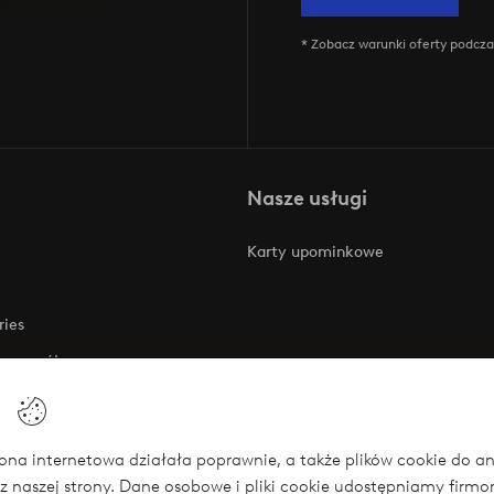
* Zobacz warunki oferty podczas
Nasze usługi
Karty upominkowe
ries
 rozwój
 o dostępności
na internetowa działała poprawnie, a także plików cookie do anali
z naszej strony. Dane osobowe i pliki cookie udostępniamy firm