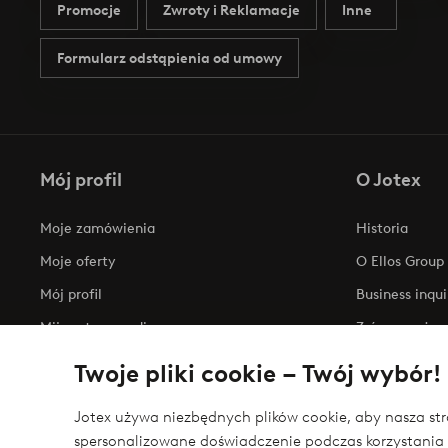
Promocje
Zwroty i Reklamacje
Inne
Formularz odstąpienia od umowy
Mój profil
O Jotex
Moje zamówienia
Historia
Moje oferty
O Ellos Group
Mój profil
Business inqui
Mijn retourzendingen
Zrównoważony
Oświadczenie
Twoje pliki cookie – Twój wybór!
Jotex używa niezbędnych plików cookie, aby nasza stro
spersonalizowane doświadczenie podczas korzystania 