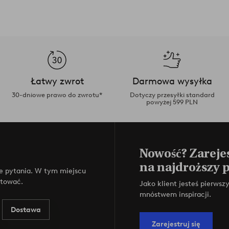
Łatwy zwrot
Darmowa wysyłka
30-dniowe prawo do zwrotu*
Dotyczy przesyłki standard
powyżej 599 PLN
Nowość? Zarejes
na najdroższy 
e pytania. W tym miejscu
ktować.
Jako klient jesteś pierws
mnóstwem inspiracji.
Dostawa
Zarejestruj się