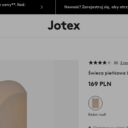
 ceny**. Kod:
Nowość? Zarejestruj się, aby ot
Logo
Jotex
-
przejdź
na
pierwszą
stronę
6
2 re
Świeca pieńkowa
169 PLN
Kolor: null
W magazynie
Dostawa w ciągu 6