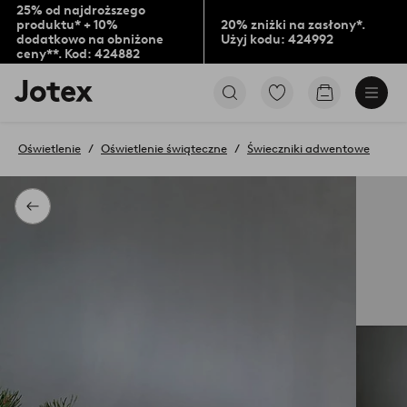
25% od najdroższego
produktu* + 10%
20% zniżki na zasłony*.
dodatkowo na obniżone
Użyj kodu: 424992
ceny**. Kod: 424882
Logo
Przejdź
Przejdź
Jotex
do
do
-
ulubionych
koszyka
przejdź
oznaczonych
Oświetlenie
Oświetlenie świąteczne
Świeczniki adwentowe
na
produktów
pierwszą
stronę
Powrót