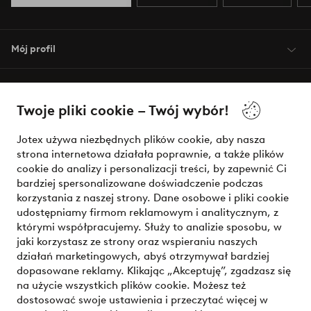
Mój profil
O Jotex
Twoje pliki cookie – Twój wybór!
Nasze usługi
Jotex używa niezbędnych plików cookie, aby nasza
strona internetowa działała poprawnie, a także plików
Warunki
cookie do analizy i personalizacji treści, by zapewnić Ci
bardziej spersonalizowane doświadczenie podczas
korzystania z naszej strony. Dane osobowe i pliki cookie
udostępniamy firmom reklamowym i analitycznym, z
Bezpieczne płatności - zapłać teraz lub podziel się
którymi współpracujemy. Służy to analizie sposobu, w
jaki korzystasz ze strony oraz wspieraniu naszych
Chcesz dowiedzieć się więcej o
naszych opcjach płatności
?
działań marketingowych, abyś otrzymywał bardziej
dopasowane reklamy. Klikając „Akceptuję”, zgadzasz się
na użycie wszystkich plików cookie. Możesz też
dostosować swoje ustawienia i przeczytać więcej w