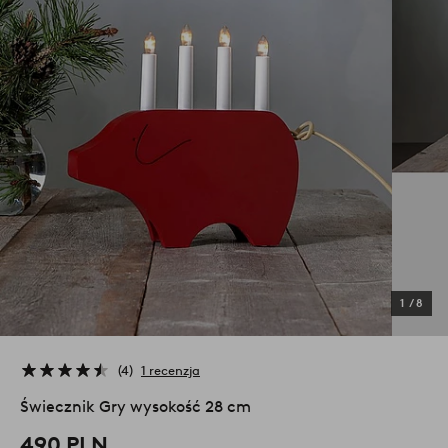
1
/
8
4
1 recenzja
Świecznik Gry wysokość 28 cm
490 PLN