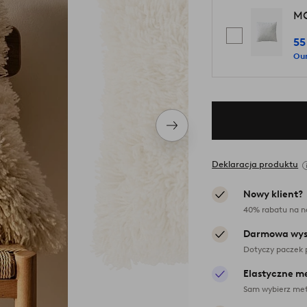
MO
55
Our
Następny
produkt
Deklaracja produktu
Nowy klient?
40% rabatu na n
Darmowa wys
Dotyczy paczek 
Elastyczne m
Sam wybierz met