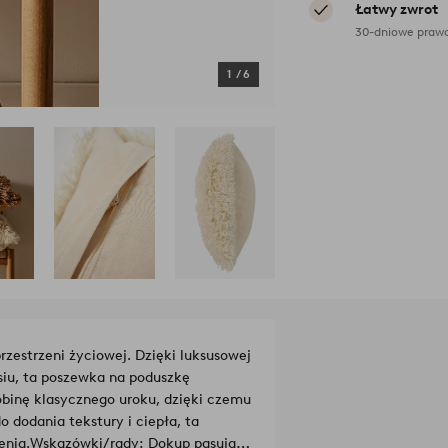
Łatwy zwrot
30-dniowe prawo
1
/
6
zestrzeni życiowej. Dzięki luksusowej
iu, ta poszewka na poduszkę
obinę klasycznego uroku, dzięki czemu
 dodania tekstury i ciepła, ta
enia.
Wskazówki/rady: Dokup pasującą