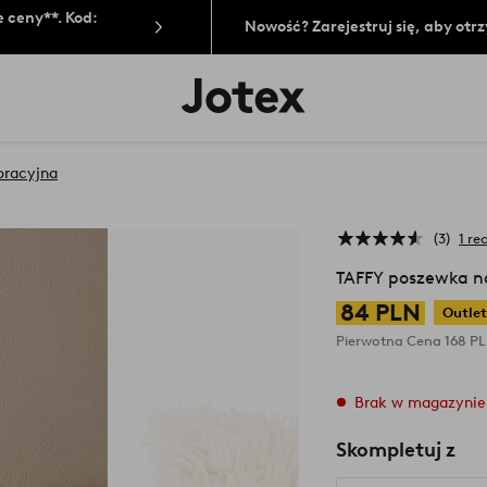
 ceny**. Kod:
Nowość? Zarejestruj się, aby ot
Logo
Jotex
-
przejdź
na
oracyjna
pierwszą
stronę
3
1 re
TAFFY poszewka n
84 PLN
Outle
Pierwotna Cena
168 P
Brak w magazynie
Skompletuj z