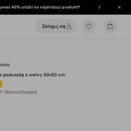
rzymać 40% zniżki na najdroższy produkt*
Zamkn
Zaloguj się
Przejdź
Przejdź
do
do
ulubionych
koszyka
oznaczonych
produktów
cenzja
a poduszkę z wełny 50x50 cm
t
LN
Więcej informacji