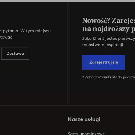
Nowość? Zarejes
na najdroższy 
e pytania. W tym miejscu
ktować.
Jako klient jesteś pierws
mnóstwem inspiracji.
Dostawa
Zarejestruj się
* Zobacz warunki oferty podczas
Nasze usługi
Karty upominkowe