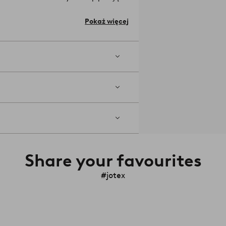
 używać natychmiast.
Jakość
Pokaż więcej
kułu: 2157902-01-31
Share your favourites
#jotex