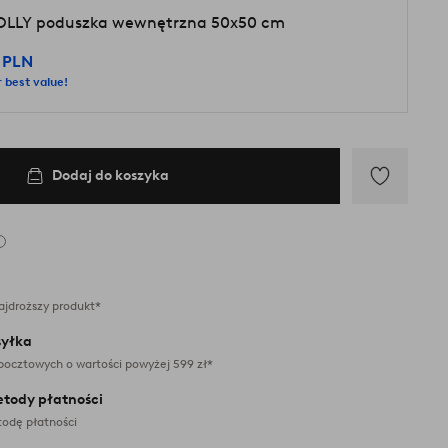
LLY poduszka wewnętrzna 50x50 cm
 PLN
 best value!
Dodaj do koszyka
Dodaj
do
ulubionych
ajdroższy produkt*
yłka
pocztowych o wartości powyżej 599 zł*
etody płatności
odę płatności