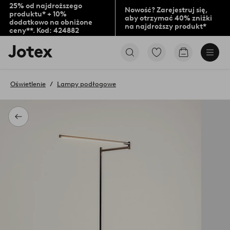
25% od najdroższego
Nowość? Zarejestruj się,
produktu* + 10%
aby otrzymać 40% zniżki
dodatkowo na obniżone
na najdroższy produkt*
ceny**. Kod: 424882
Logo
Przejdź
Przejdź
Jotex
do
do
-
ulubionych
koszyka
przejdź
oznaczonych
Oświetlenie
Lampy podłogowe
na
produktów
pierwszą
stronę
Powrót