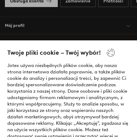
Obsługa klienta
Zamówienie
Płatności
Mój profil
O Jotex
Twoje pliki cookie – Twój wybór!
Nasze usługi
Jotex używa niezbędnych plików cookie, aby nasza
strona internetowa działała poprawnie, a także plików
Warunki
cookie do analizy i personalizacji treści, by zapewnić Ci
bardziej spersonalizowane doświadczenie podczas
korzystania z naszej strony. Dane osobowe i pliki cookie
udostępniamy firmom reklamowym i analitycznym, z
Bezpieczne płatności - zapłać teraz lub podziel się
którymi współpracujemy. Służy to analizie sposobu, w
jaki korzystasz ze strony oraz wspieraniu naszych
Chcesz dowiedzieć się więcej o
naszych opcjach płatności
?
działań marketingowych, abyś otrzymywał bardziej
dopasowane reklamy. Klikając „Akceptuję”, zgadzasz się
na użycie wszystkich plików cookie. Możesz też
dostosować swoje ustawienia i przeczytać więcej w