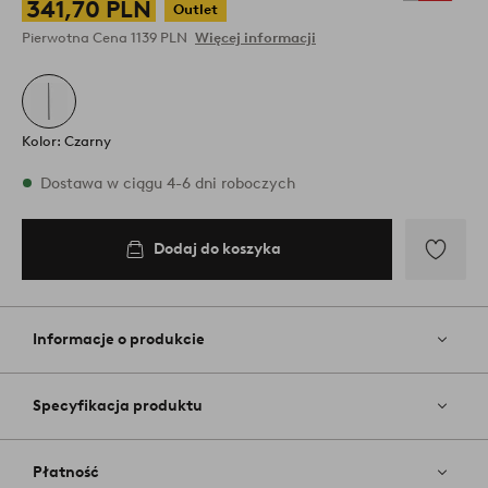
341,70 PLN
Outlet
Pierwotna Cena
1139 PLN
Więcej informacji
Kolor: Czarny
W magazynie
Dostawa w ciągu 4-6 dni roboczych
Dodaj do koszyka
Dodaj
do
koszyka
Dodaj
do
ulubiony
Informacje o produkcie
Specyfikacja produktu
Płatność