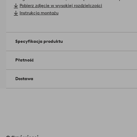
ściemniacze umożliwiają płynną regulację mocy światła wedł
Pobierz zdjęcie w wysokiej rozdzielczości
klasa 2.
Materiały: Żelazo, Aluminium.
Instrukcja montażu
Wymiary produktu: Wysokość całkowita 50 cm. Średnica 16 c
zamontowanym oświetleniem: Długość 35 cm, średnica 1,6 c
Gwint/żarówka: Zintegrowane oświetlenie LED 5 W. Tempera
świetlny wynosi 230 lm. Żarówki nie są wymienne.
Numer arty
Specyfikacja produktu
Płatność
Dostawa