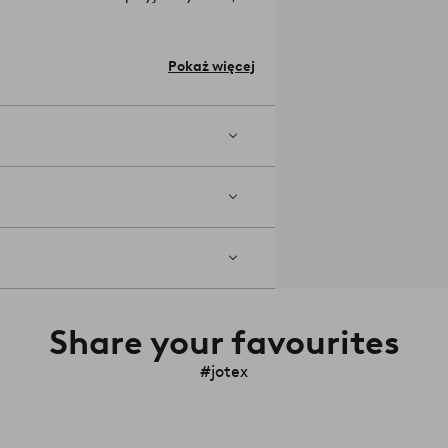
ug potrzeb. Lampa nie jest uziemiona,
m, wysokość 2,5 cm. Część z
Pokaż więcej
m.
tura barwowa wynosi 3000 K. Strumień
kułu: 1746576-01-0
Share your favourites
#jotex