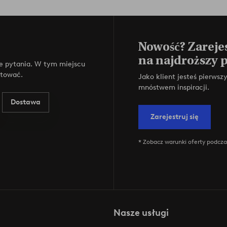
Nowość? Zarejes
na najdroższy 
e pytania. W tym miejscu
ktować.
Jako klient jesteś pierws
mnóstwem inspiracji.
Dostawa
Zarejestruj się
* Zobacz warunki oferty podczas
Nasze usługi