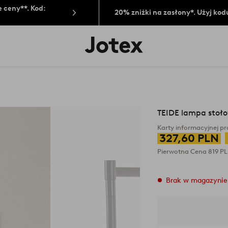
 ceny**. Kod:
20% zniżki na zasłony*. Użyj kod
Logo
Jotex
-
przejdź
na
pierwszą
stronę
TEIDE lampa stoł
Karty informacyjnej p
327,60 PLN
Pierwotna Cena
819 P
Brak w magazynie