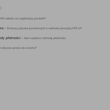
Dodaj
do
ulubionych
40% rabatu na najdroższy produkt*
ka -
Dotyczy paczek pocztowych o wartości powyżej 599 zł*
dy płatności -
Sam wybierz metodę płatności
0-dniowe prawo do zwrotu*