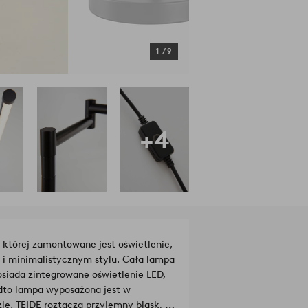
1
/
9
+4
której zamontowane jest oświetlenie,
 i minimalistycznym stylu. Cała lampa
siada zintegrowane oświetlenie LED,
dto lampa wyposażona jest w
e. TEIDE roztacza przyjemny blask, a