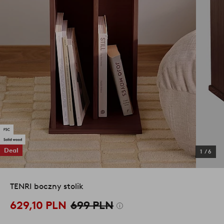
Deal
1
/
6
TENRI boczny stolik
629,10 PLN
699 PLN