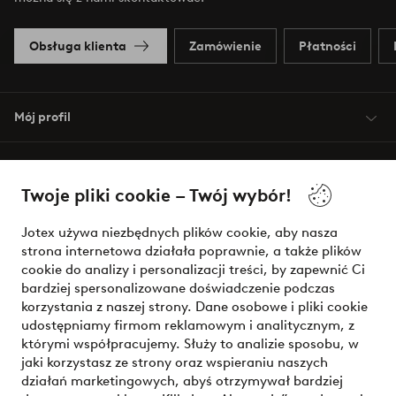
Obsługa klienta
Zamówienie
Płatności
Mój profil
O Jotex
Twoje pliki cookie – Twój wybór!
Nasze usługi
Jotex używa niezbędnych plików cookie, aby nasza
strona internetowa działała poprawnie, a także plików
Warunki
cookie do analizy i personalizacji treści, by zapewnić Ci
bardziej spersonalizowane doświadczenie podczas
korzystania z naszej strony. Dane osobowe i pliki cookie
udostępniamy firmom reklamowym i analitycznym, z
Bezpieczne płatności - zapłać teraz lub podziel się
którymi współpracujemy. Służy to analizie sposobu, w
jaki korzystasz ze strony oraz wspieraniu naszych
Chcesz dowiedzieć się więcej o
naszych opcjach płatności
?
działań marketingowych, abyś otrzymywał bardziej