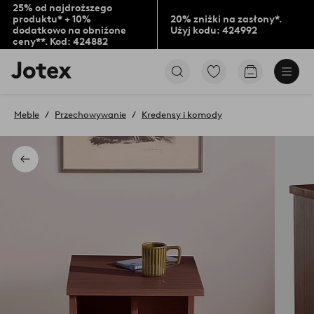
25% od najdroższego
produktu* + 10%
20% zniżki na zasłony*.
dodatkowo na obniżone
Użyj kodu: 424992
ceny**. Kod: 424882
Logo
Przejdź
Przejdź
Jotex
do
do
-
ulubionych
koszyka
przejdź
oznaczonych
Meble
Przechowywanie
Kredensy i komody
na
produktów
pierwszą
stronę
Powrót