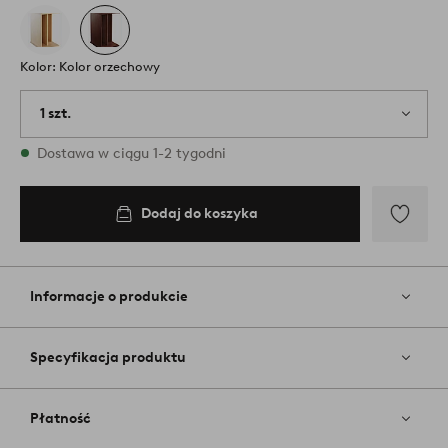
Kolor: Kolor orzechowy
1 szt.
W magazynie
Dostawa w ciągu 1-2 tygodni
Dodaj do koszyka
Dodaj
do
ulubiony
Informacje o produkcie
Specyfikacja produktu
Płatność