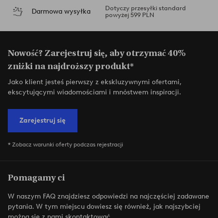
Dotyczy przesyłki standard
Darmowa wysyłka
powyżej 599 PLN
Nowość? Zarejestruj się, aby otrzymać 40%
zniżki na najdroższy produkt*
Jako klient jesteś pierwszy z ekskluzywnymi ofertami,
ekscytującymi wiadomościami i mnóstwem inspiracji.
Zarejestruj się
* Zobacz warunki oferty podczas rejestracji
Pomagamy ci
W naszym FAQ znajdziesz odpowiedzi na najczęściej zadawane
pytania. W tym miejscu dowiesz się również, jak najszybciej
można się z nami skontaktować.