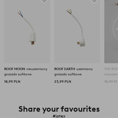
Dodaj
Dodaj
do
do
ulubionych
ulubionych
J
ROOF MOON
nieuziemiony
ROOF EARTH
uziemiony
THE RO
gniazdo sufitowe
gniazdo sufitowe
nieuzie
sufitow
18,99 PLN
23,99 PLN
18,99 P
Share your favourites
#jotex