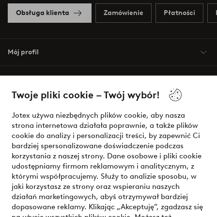
Obsługa klienta
Zamówienie
Płatności
Mój profil
O Jotex
Twoje pliki cookie – Twój wybór!
Nasze usługi
Jotex używa niezbędnych plików cookie, aby nasza
strona internetowa działała poprawnie, a także plików
Warunki
cookie do analizy i personalizacji treści, by zapewnić Ci
bardziej spersonalizowane doświadczenie podczas
korzystania z naszej strony. Dane osobowe i pliki cookie
udostępniamy firmom reklamowym i analitycznym, z
Bezpieczne płatności - zapłać teraz lub podziel się
którymi współpracujemy. Służy to analizie sposobu, w
jaki korzystasz ze strony oraz wspieraniu naszych
Chcesz dowiedzieć się więcej o
naszych opcjach płatności
?
działań marketingowych, abyś otrzymywał bardziej
dopasowane reklamy. Klikając „Akceptuję”, zgadzasz się