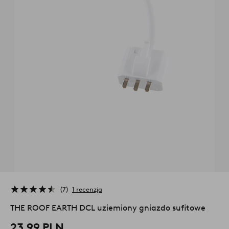
7
1 recenzja
THE ROOF EARTH DCL uziemiony gniazdo sufitowe
23,99 PLN