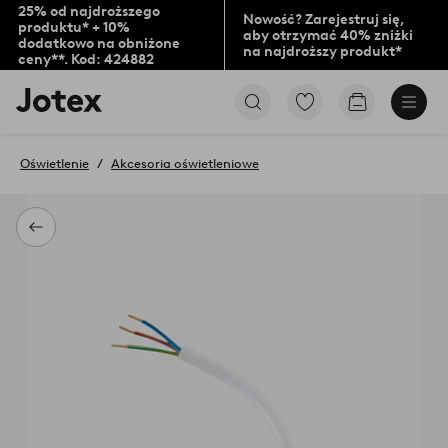
25% od najdroższego
Nowość? Zarejestruj się,
produktu* + 10%
aby otrzymać 40% zniżki
dodatkowo na obniżone
na najdroższy produkt*
ceny**. Kod: 424882
Logo
Przejdź
Przejdź
Jotex
do
do
-
ulubionych
koszyka
przejdź
oznaczonych
Oświetlenie
Akcesoria oświetleniowe
na
produktów
pierwszą
stronę
Powrót