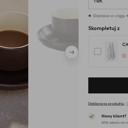
1 szt.
W magazynie
Dostawa w ciągu 4
Skompletuj z
CA
Następny
produkt
Deklaracja produktu
Nowy klient?
40% rabatu na n