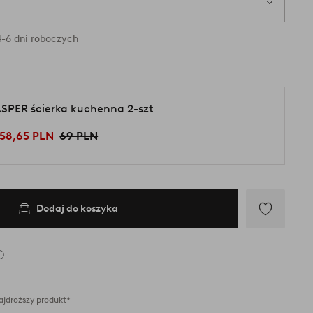
-6 dni roboczych
SPER ścierka kuchenna 2-szt
58,65 PLN
69 PLN
Dodaj do koszyka
Dodaj
do
ulubionych
ajdroższy produkt*