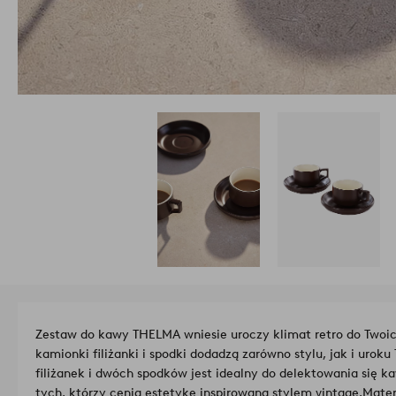
Zestaw do kawy THELMA wniesie uroczy klimat retro do Twoi
kamionki filiżanki i spodki dodadzą zarówno stylu, jak i uro
filiżanek i dwóch spodków jest idealny do delektowania się k
tych, którzy cenią estetykę inspirowaną stylem vintage.
Mater