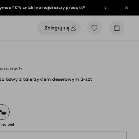
rzymać 40% zniżki na najdroższy produkt*
Zamkn
Zaloguj się
Przejdź
Przejdź
do
do
ulubionych
koszyka
oznaczonych
produktów
ż szczegóły
do kawy z talerzykiem deserowym 2-szt
lna biel