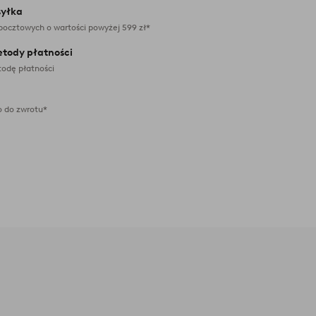
yłka
pocztowych o wartości powyżej 599 zł*
etody płatności
odę płatności
 do zwrotu*