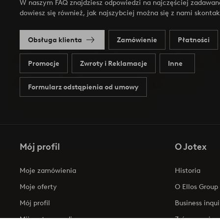
W naszym FAQ znajdziesz odpowiedzi na najczęściej zadawan
dowiesz się również, jak najszybciej można się z nami skonta
Obsługa klienta
Zamówienie
Płatności
Promocje
Zwroty i Reklamacje
Inne
Formularz odstąpienia od umowy
Mój profil
O Jotex
Moje zamówienia
Historia
Moje oferty
O Ellos Group
Mój profil
Business inqui
Mijn retourzendingen
Zrównoważony