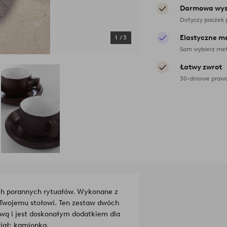
Darmowa wys
Dotyczy paczek 
Elastyczne m
1
/
3
Sam wybierz met
Łatwy zwrot
30-dniowe prawo
ch porannych rytuałów. Wykonane z
ku Twojemu stołowi. Ten zestaw dwóch
awą i jest doskonałym dodatkiem dla
iał: kamionka.