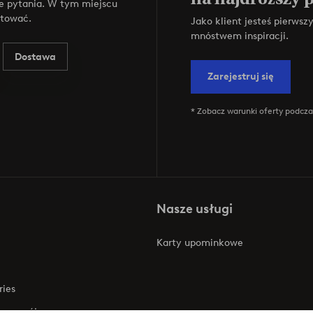
e pytania. W tym miejscu
ktować.
Jako klient jesteś pierws
mnóstwem inspiracji.
Dostawa
Zarejestruj się
* Zobacz warunki oferty podczas
Nasze usługi
Karty upominkowe
ries
 rozwój