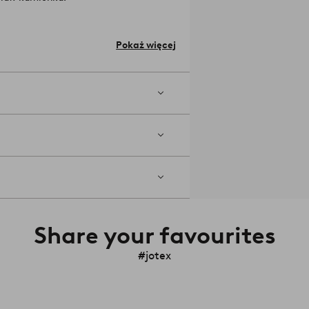
Wymiary; Kubek: wysokość 6 cm. Ø 8,5 cm. Spodek: wysokość 2,5 cm. Ø 15,2 cm.
Pokaż więcej
 kuchence mikrofalowej.
Numer
Share your favourites
#jotex