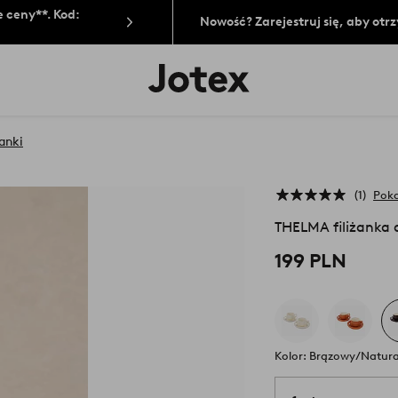
 ceny**. Kod:
Nowość? Zarejestruj się, aby ot
Logo
Jotex
-
przejdź
na
żanki
pierwszą
stronę
1
Poka
THELMA filiżanka 
199 PLN
Kolor: Brązowy/Natura